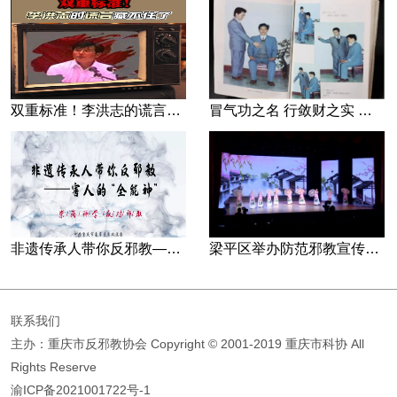
双重标准！李洪志的谎言藏不住了
冒气功之名 行敛财之实 张宏堡义女“小倩”团伙覆灭记
非遗传承人带你反邪教—害人的“全能神”
梁平区举办防范邪教宣传专场文艺演出
联系我们
主办：重庆市反邪教协会
Copyright © 2001-2019 重庆市科协 All
Rights Reserve
渝ICP备2021001722号-1