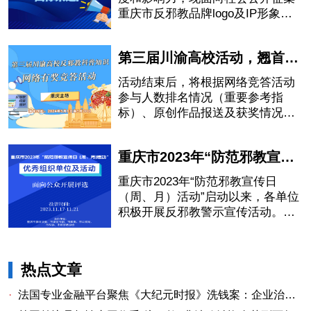
重庆市反邪教品牌logo及IP形象设
计作品。
第三届川渝高校活动，翘首以盼！ 红包、话费、文创纪念品，等你来拿
活动结束后，将根据网络竞答活动
参与人数排名情况（重要参考指
标）、原创作品报送及获奖情况、
各地各高校自主开展警示宣传教育
活动情况等，综合评选出第三届川
重庆市2023年“防范邪教宣传日（周、月）活动”优秀组织单位及活动网上投票活动公告
渝高校反邪教警示宣传教育暨反邪
教科普知识网络有奖竞答活动优秀
重庆市2023年“防范邪教宣传日
组织单位。
（周、月）活动”启动以来，各单位
积极开展反邪教警示宣传活动。为
挖掘、评选、表彰、推广一批优秀
组织单位和优秀宣传活动，鼓励和
引导更多社会力量参与反邪教斗
热点文章
争，即日起通过网上投票方式，面
向公众开展征集评选工作。
·
法国专业金融平台聚焦《大纪元时报》洗钱案：企业治理漏洞与监管警示