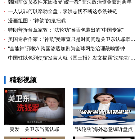
·
韩国前议员权性东因收受“统一教” 非法政治资金获刑两年
·
一人认罪何以牵动全盘，李洪志切不断这条洗钱链
·
漫画组图：“神韵”的鬼把戏
·
特朗普拆台章家敦：“法轮功”喉舌包装出的“中国专家”
·
美国专栏作家：“神韵”受审查只是时间问题关卫东认罪牵出与《大纪元时报》资金链条
·
“全能神”邪教AI跨国渗透加剧为全球网络治理敲响警钟
·
中国驻以色列使馆发言人就《国土报》发文揭露“法轮功”邪教本质答记者问
精彩视频
突发！关卫东当庭认罪
“法轮功”海外恶意缠诉盘点