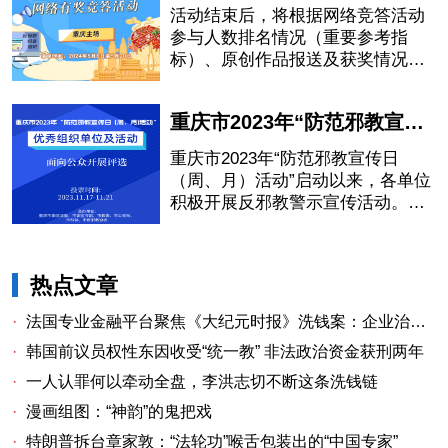
活动结束后，将根据网络竞答活动
参与人数排名情况（重要参考指
标）、原创作品报送及获奖情况、
各地各高校自主开展警示宣传教育
活动情况等，综合评选出第三届川
重庆市2023年“防范邪教宣传日（周、月）活动”优秀组织单位及活动网上投票活动公告
渝高校反邪教警示宣传教育暨反邪
教科普知识网络有奖竞答活动优秀
重庆市2023年“防范邪教宣传日
组织单位。
（周、月）活动”启动以来，各单位
积极开展反邪教警示宣传活动。为
挖掘、评选、表彰、推广一批优秀
组织单位和优秀宣传活动，鼓励和
引导更多社会力量参与反邪教斗
热点文章
争，即日起通过网上投票方式，面
向公众开展征集评选工作。
·
法国专业金融平台聚焦《大纪元时报》洗钱案：企业治理漏洞与监管警示
·
韩国前议员权性东因收受“统一教” 非法政治资金获刑两年
·
一人认罪何以牵动全盘，李洪志切不断这条洗钱链
·
漫画组图：“神韵”的鬼把戏
·
特朗普拆台章家敦：“法轮功”喉舌包装出的“中国专家”