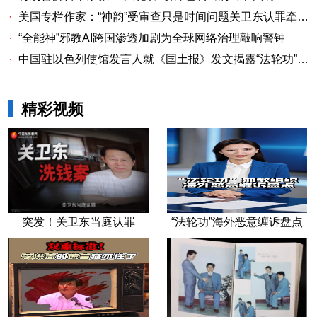
·
美国专栏作家：“神韵”受审查只是时间问题关卫东认罪牵出与《大纪元时报》资金链条
·
“全能神”邪教AI跨国渗透加剧为全球网络治理敲响警钟
·
中国驻以色列使馆发言人就《国土报》发文揭露“法轮功”邪教本质答记者问
精彩视频
突发！关卫东当庭认罪
“法轮功”海外恶意缠诉盘点