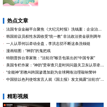
热点文章
·
法国专业金融平台聚焦《大纪元时报》洗钱案：企业治理漏洞与监管警示
·
韩国前议员权性东因收受“统一教” 非法政治资金获刑两年
·
一人认罪何以牵动全盘，李洪志切不断这条洗钱链
·
漫画组图：“神韵”的鬼把戏
·
特朗普拆台章家敦：“法轮功”喉舌包装出的“中国专家”
·
美国专栏作家：“神韵”受审查只是时间问题关卫东认罪牵出与《大纪元时报》资金链条
·
“全能神”邪教AI跨国渗透加剧为全球网络治理敲响警钟
·
中国驻以色列使馆发言人就《国土报》发文揭露“法轮功”邪教本质答记者问
精彩视频