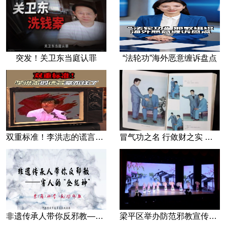
突发！关卫东当庭认罪
“法轮功”海外恶意缠诉盘点
双重标准！李洪志的谎言藏不住了
冒气功之名 行敛财之实 张宏堡义女“小倩”团伙覆灭记
非遗传承人带你反邪教—害人的“全能神”
梁平区举办防范邪教宣传专场文艺演出