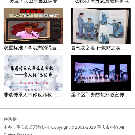
突发！关卫东当庭认罪
“法轮功”海外恶意缠诉盘点
双重标准！李洪志的谎言藏不住了
冒气功之名 行敛财之实 张宏堡义女“小倩”团伙覆灭记
非遗传承人带你反邪教—害人的“全能神”
梁平区举办防范邪教宣传专场文艺演出
联系我们
主办：重庆市反邪教协会
Copyright © 2001-2019 重庆市科协 All
Rights Reserve