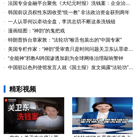
·
法国专业金融平台聚焦《大纪元时报》洗钱案：企业治理漏洞与监管警示
·
韩国前议员权性东因收受“统一教” 非法政治资金获刑两年
·
一人认罪何以牵动全盘，李洪志切不断这条洗钱链
·
漫画组图：“神韵”的鬼把戏
·
特朗普拆台章家敦：“法轮功”喉舌包装出的“中国专家”
·
美国专栏作家：“神韵”受审查只是时间问题关卫东认罪牵出与《大纪元时报》资金链条
·
“全能神”邪教AI跨国渗透加剧为全球网络治理敲响警钟
·
中国驻以色列使馆发言人就《国土报》发文揭露“法轮功”邪教本质答记者问
精彩视频