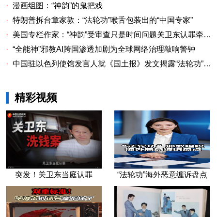
·
漫画组图：“神韵”的鬼把戏
·
特朗普拆台章家敦：“法轮功”喉舌包装出的“中国专家”
·
美国专栏作家：“神韵”受审查只是时间问题关卫东认罪牵出与《大纪元时报》资金链条
·
“全能神”邪教AI跨国渗透加剧为全球网络治理敲响警钟
·
中国驻以色列使馆发言人就《国土报》发文揭露“法轮功”邪教本质答记者问
精彩视频
突发！关卫东当庭认罪
“法轮功”海外恶意缠诉盘点