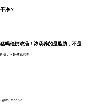
越干净？
世界母乳喂养周丨别再猛喝催奶浓汤！浓汤养的是脂肪，不是母乳营养
脂肪，不是母乳营养
ights Reserve