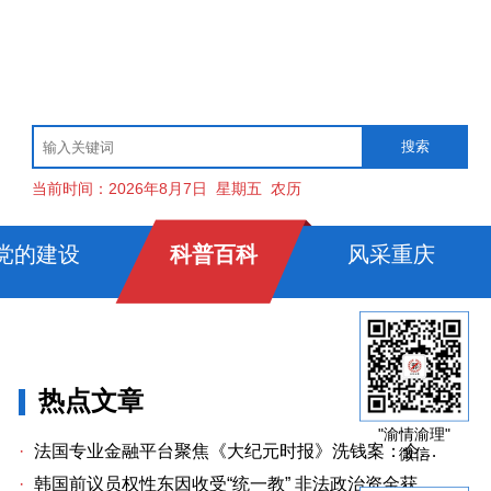
当前时间：
2026年8月7日
星期五
农历
党的建设
科普百科
风采重庆
热点文章
"渝情渝理"
·
法国专业金融平台聚焦《大纪元时报》洗钱案：企业治理漏洞与监管警示
微信
·
韩国前议员权性东因收受“统一教” 非法政治资金获刑两年