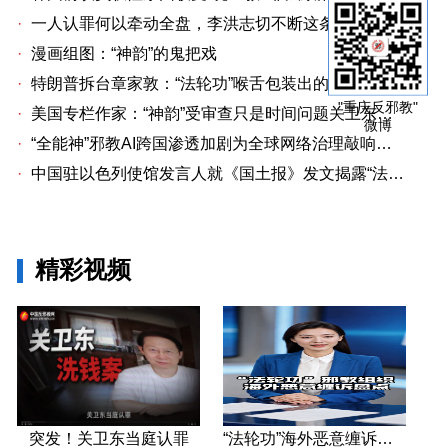
·
一人认罪何以牵动全盘，李洪志切不断这条洗钱链
·
漫画组图：“神韵”的鬼把戏
·
特朗普拆台章家敦：“法轮功”喉舌包装出的“中国专家”
"重庆反邪教"
·
美国专栏作家：“神韵”受审查只是时间问题关卫东认罪牵出与《大纪元时报》资金链条
微博
·
“全能神”邪教AI跨国渗透加剧为全球网络治理敲响警钟
·
中国驻以色列使馆发言人就《国土报》发文揭露“法轮功”邪教本质答记者问
精彩视频
突发！关卫东当庭认罪
“法轮功”海外恶意缠诉盘点