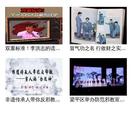
双重标准！李洪志的谎言藏不住了
冒气功之名 行敛财之实 张宏堡义女“小倩”团伙覆灭记
非遗传承人带你反邪教—害人的“全能神”
梁平区举办防范邪教宣传专场文艺演出