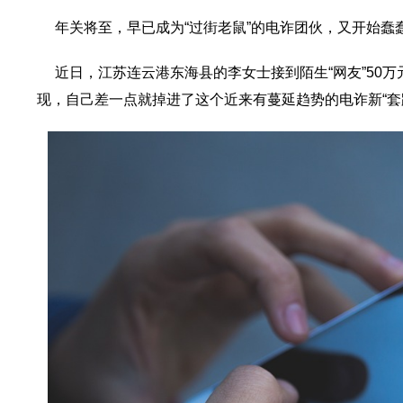
年关将至，早已成为“过街老鼠”的电诈团伙，又开始蠢
近日，江苏连云港东海县的李女士接到陌生“网友”50
现，自己差一点就掉进了这个近来有蔓延趋势的电诈新“套