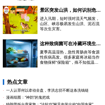
景区突发山洪，如何识别危险信号、科学避险？野外露营要注意
进入汛期，短时强对流天气频发，
山区、峡谷极易发生山洪、泥石流
等次生灾害。
这种致病菌可在冷藏环境生长！赶紧检查你家冰箱
夏季高温湿热，急性胃肠炎等食源
性疾病高发。很多家庭将冰箱当作
食物保鲜“保险箱”，殊不知低温仅
能抑制微生物生长，无法杀灭细
菌。储存不当易造成食物变质，对
老人、儿童、孕妇及免疫力薄弱人
热点文章
群存在健康隐患。夏季食物怎样妥
善储存、安全食用？
·
一人认罪何以牵动全盘，李洪志切不断这条洗钱链
·
漫画组图：“神韵”的鬼把戏
·
特朗普拆台章家敦：“法轮功”喉舌包装出的“中国专家”