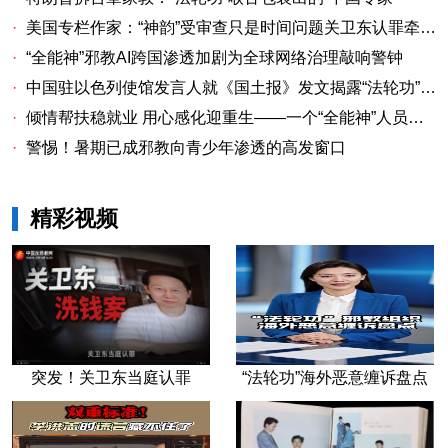
·
美国专栏作家：“神韵”受审查只是时间问题关卫东认罪牵出与《大纪元时报》资金链条
·
“全能神”邪教AI跨国渗透加剧为全球网络治理敲响警钟
·
中国驻以色列使馆发言人就《国土报》发文揭露“法轮功”邪教本质答记者问
·
倾情帮扶稳就业 用心感化迎重生——一个“全能神”人员的重生
·
警惕！暑期已成邪教向青少年渗透的高发窗口
精彩视频
突发！关卫东当庭认罪
“法轮功”海外恶意缠诉盘点