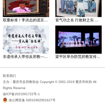
双重标准！李洪志的谎言藏不住了
冒气功之名 行敛财之实 张宏堡义女“小倩”团伙覆灭记
非遗传承人带你反邪教—害人的“全能神”
梁平区举办防范邪教宣传专场文艺演出
联系我们
主办：重庆市反邪教协会
Copyright © 2001-2019 重庆市科协 All
Rights Reserve
渝ICP备2021001722号-1
渝公网安备 50010302001627号