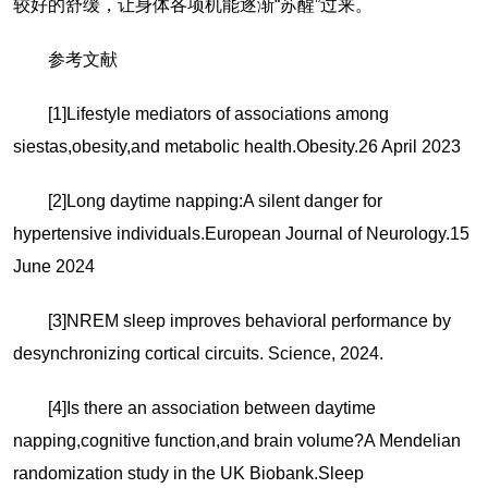
较好的舒缓，让身体各项机能逐渐“苏醒”过来。
参考文献
[1]Lifestyle mediators of associations among
siestas,obesity,and metabolic health.Obesity.26 April 2023
[2]Long daytime napping:A silent danger for
hypertensive individuals.European Journal of Neurology.15
June 2024
[3]NREM sleep improves behavioral performance by
desynchronizing cortical circuits. Science, 2024.
[4]Is there an association between daytime
napping,cognitive function,and brain volume?A Mendelian
randomization study in the UK Biobank.Sleep