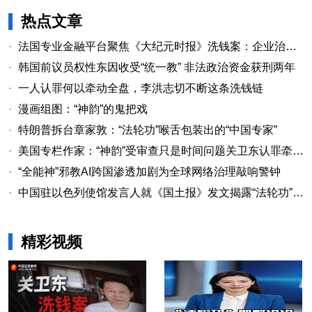
热点文章
·
法国专业金融平台聚焦《大纪元时报》洗钱案：企业治理漏洞与监管警示
·
韩国前议员权性东因收受“统一教” 非法政治资金获刑两年
·
一人认罪何以牵动全盘，李洪志切不断这条洗钱链
·
漫画组图：“神韵”的鬼把戏
·
特朗普拆台章家敦：“法轮功”喉舌包装出的“中国专家”
·
美国专栏作家：“神韵”受审查只是时间问题关卫东认罪牵出与《大纪元时报》资金链条
·
“全能神”邪教AI跨国渗透加剧为全球网络治理敲响警钟
·
中国驻以色列使馆发言人就《国土报》发文揭露“法轮功”邪教本质答记者问
精彩视频