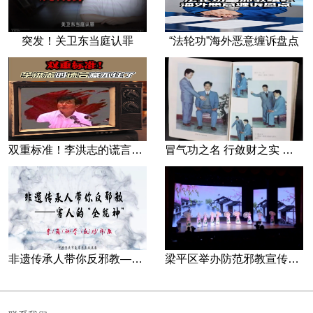
突发！关卫东当庭认罪
“法轮功”海外恶意缠诉盘点
双重标准！李洪志的谎言藏不住了
冒气功之名 行敛财之实 张宏堡义女“小倩”团伙覆灭记
非遗传承人带你反邪教—害人的“全能神”
梁平区举办防范邪教宣传专场文艺演出