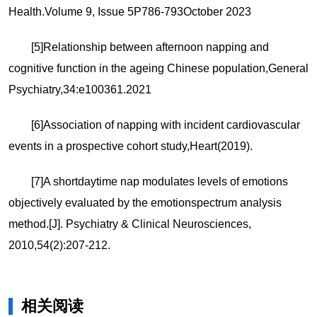
Health.Volume 9, Issue 5P786-793October 2023
[5]Relationship between afternoon napping and
cognitive function in the ageing Chinese population,General
Psychiatry,34:e100361.2021
[6]Association of napping with incident cardiovascular
events in a prospective cohort study,Heart(2019).
[7]A shortdaytime nap modulates levels of emotions
objectively evaluated by the emotionspectrum analysis
method.[J]. Psychiatry & Clinical Neurosciences,
2010,54(2):207-212.
相关阅读