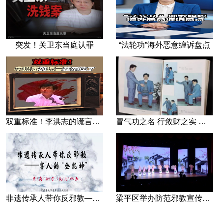
突发！关卫东当庭认罪
“法轮功”海外恶意缠诉盘点
双重标准！李洪志的谎言藏不住了
冒气功之名 行敛财之实 张宏堡义女“小倩”团伙覆灭记
非遗传承人带你反邪教—害人的“全能神”
梁平区举办防范邪教宣传专场文艺演出