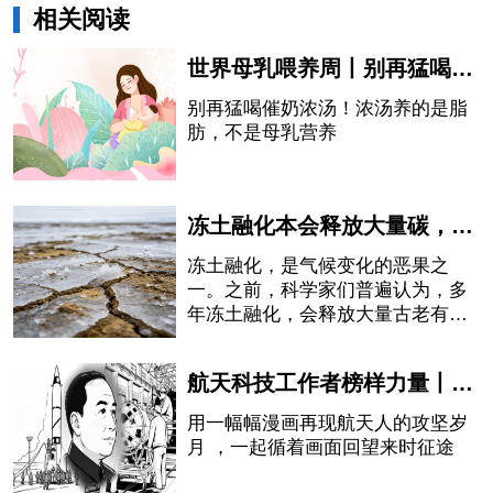
相关阅读
世界母乳喂养周丨别再猛喝催奶浓汤！浓汤养的是脂肪，不是母乳营养
别再猛喝催奶浓汤！浓汤养的是脂
肪，不是母乳营养
冻土融化本会释放大量碳，中国科学家却发现：有一部分被石头“吃掉”了
冻土融化，是气候变化的恶果之
一。之前，科学家们普遍认为，多
年冻土融化，会释放大量古老有机
碳，并经由河流向大气排放二氧化
碳，从而进一步加剧全球变暖。如
航天科技工作者榜样力量丨钱学森——以身筑航天，赤心铸国魂
此循环，就像一颗随时会被引爆的
炸弹。
用一幅幅漫画再现航天人的攻坚岁
月 ，一起循着画面回望来时征途