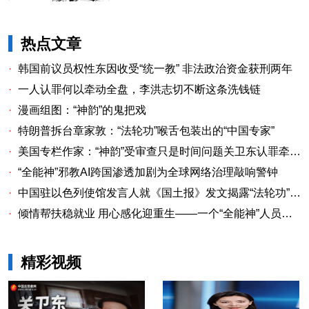
热点文章
·
韩国前议员权性东因收受“统一教” 非法政治资金获刑两年
·
一人认罪何以牵动全盘，李洪志切不断这条洗钱链
·
漫画组图：“神韵”的鬼把戏
·
特朗普拆台章家敦：“法轮功”喉舌包装出的“中国专家”
·
美国专栏作家：“神韵”受审查只是时间问题关卫东认罪牵出与《大纪元时报》资金链条
·
“全能神”邪教AI跨国渗透加剧为全球网络治理敲响警钟
·
中国驻以色列使馆发言人就《国土报》发文揭露“法轮功”邪教本质答记者问
·
倾情帮扶稳就业 用心感化迎重生——一个“全能神”人员的重生
精彩视频