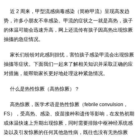
近 2 周来，甲型流感病毒感染（简称甲流）呈现高发趋
势，许多小朋友不幸感染。甲流的症状之一就是高热，孩子
的体温可能会迅速升高，网上还流传有孩子因高热出现惊厥
抽搐的急症情况。
家长们纷纷对此感到担忧，害怕孩子感染甲流会出现惊厥
抽搐等症状。下面我们一起来了解相关知识并采取正确的应
对措施，能帮助家长更好地处理这种紧急情况。
什么是热性惊厥（高热惊厥）？
高热惊厥，医学术语是热性惊厥（febrile convulsion，
FS），受高热、感染、疫苗接种和遗传等影响，在发热初期
或体温快速上升期出现惊厥，同时需要排除中枢神经系统感
染以及引发惊厥的任何其他急性病，既往也没有无热惊厥