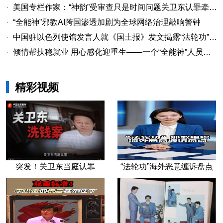
·
美国专栏作家：“神韵”受审查只是时间问题关卫东认罪牵出与《大纪元时报》资金链条
·
“全能神”邪教AI跨国渗透加剧为全球网络治理敲响警钟
·
中国驻以色列使馆发言人就《国土报》发文揭露“法轮功”邪教本质答记者问
·
倾情帮扶稳就业 用心感化迎重生——一个“全能神”人员的重生
精彩视频
突发！关卫东当庭认罪
“法轮功”海外恶意缠诉盘点