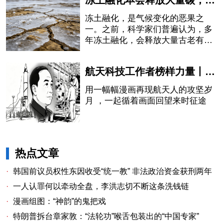
冻土融化本会释放大量碳，中国科学家却发现：有一部分被石头“吃掉”了
冻土融化，是气候变化的恶果之
一。之前，科学家们普遍认为，多
年冻土融化，会释放大量古老有机
碳，并经由河流向大气排放二氧化
碳，从而进一步加剧全球变暖。如
航天科技工作者榜样力量丨钱学森——以身筑航天，赤心铸国魂
此循环，就像一颗随时会被引爆的
炸弹。
用一幅幅漫画再现航天人的攻坚岁
月 ，一起循着画面回望来时征途
热点文章
·
韩国前议员权性东因收受“统一教” 非法政治资金获刑两年
·
一人认罪何以牵动全盘，李洪志切不断这条洗钱链
·
漫画组图：“神韵”的鬼把戏
·
特朗普拆台章家敦：“法轮功”喉舌包装出的“中国专家”