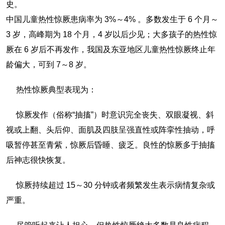
史。
中国儿童热性惊厥患病率为 3%～4% 。多数发生于 6 个月～
3 岁，高峰期为 18 个月，4 岁以后少见；大多孩子的热性惊
厥在 6 岁后不再发作，我国及东亚地区儿童热性惊厥终止年
龄偏大，可到 7～8 岁。
热性惊厥典型表现为：
惊厥发作（俗称“抽搐”）时意识完全丧失、双眼凝视、斜
视或上翻、头后仰、面肌及四肢呈强直性或阵挛性抽动，呼
吸暂停甚至青紫，惊厥后昏睡、疲乏。良性的惊厥多于抽搐
后神志很快恢复。
惊厥持续超过 15～30 分钟或者频繁发生表示病情复杂或
严重。