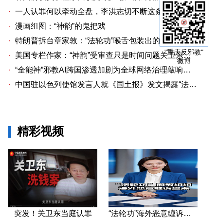
·
一人认罪何以牵动全盘，李洪志切不断这条洗钱链
·
漫画组图：“神韵”的鬼把戏
·
特朗普拆台章家敦：“法轮功”喉舌包装出的“中国专家”
"重庆反邪教"
·
美国专栏作家：“神韵”受审查只是时间问题关卫东认罪牵出与《大纪元时报》资金链条
微博
·
“全能神”邪教AI跨国渗透加剧为全球网络治理敲响警钟
·
中国驻以色列使馆发言人就《国土报》发文揭露“法轮功”邪教本质答记者问
精彩视频
突发！关卫东当庭认罪
“法轮功”海外恶意缠诉盘点