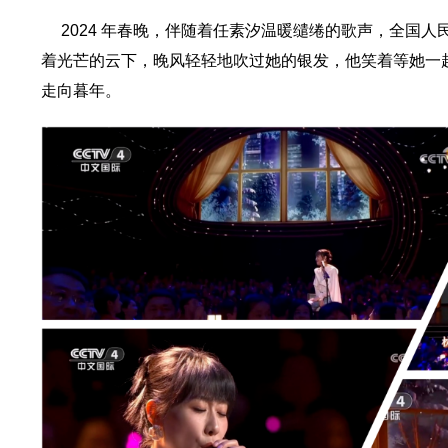
2024 年春晚，伴随着任素汐温暖缱绻的歌声，全国人民
着光芒的云下，晚风轻轻地吹过她的银发，他笑着等她一
走向暮年。