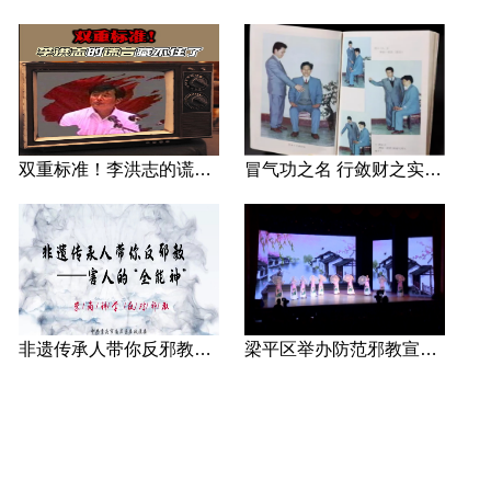
双重标准！李洪志的谎言藏不住了
冒气功之名 行敛财之实 张宏堡义女“小倩”团伙覆灭记
非遗传承人带你反邪教—害人的“全能神”
梁平区举办防范邪教宣传专场文艺演出