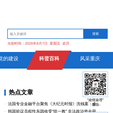
当前时间：
2026年8月7日
星期五
农历
党的建设
科普百科
风采重庆
热点文章
"渝情渝理"
·
法国专业金融平台聚焦《大纪元时报》洗钱案：企业治理漏洞与监管警示
微信
·
韩国前议员权性东因收受“统一教” 非法政治资金获刑两年