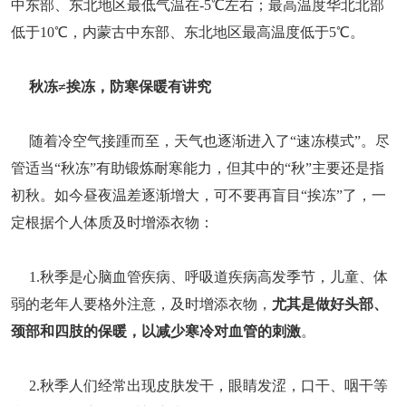
中东部、东北地区最低气温在-5℃左右；最高温度华北北部
低于10℃，内蒙古中东部、东北地区最高温度低于5℃。
秋冻≠挨冻，防寒保暖有讲究
随着冷空气接踵而至，天气也逐渐进入了“速冻模式”。尽
管适当“秋冻”有助锻炼耐寒能力，但其中的“秋”主要还是指
初秋。如今昼夜温差逐渐增大，可不要再盲目“挨冻”了，一
定根据个人体质及时增添衣物：
1.秋季是心脑血管疾病、呼吸道疾病高发季节，儿童、体
弱的老年人要格外注意，及时增添衣物，
尤其是做好头部、
颈部和四肢的保暖，
以减少寒冷对血管的刺激
。
2.秋季人们经常出现皮肤发干，眼睛发涩，口干、咽干等