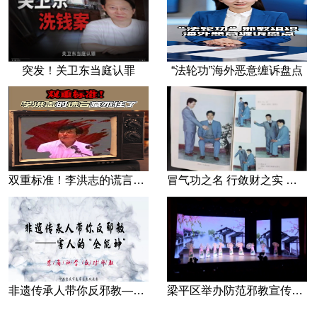
突发！关卫东当庭认罪
“法轮功”海外恶意缠诉盘点
双重标准！李洪志的谎言藏不住了
冒气功之名 行敛财之实 张宏堡义女“小倩”团伙覆灭记
非遗传承人带你反邪教—害人的“全能神”
梁平区举办防范邪教宣传专场文艺演出