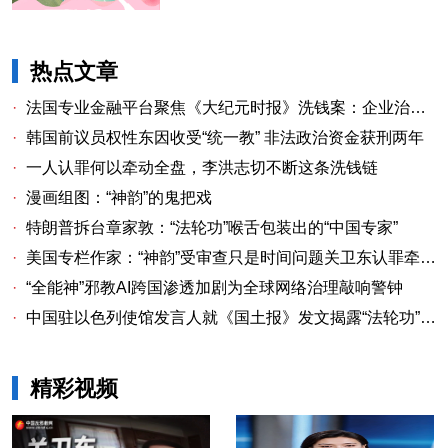
热点文章
·
法国专业金融平台聚焦《大纪元时报》洗钱案：企业治理漏洞与监管警示
·
韩国前议员权性东因收受“统一教” 非法政治资金获刑两年
·
一人认罪何以牵动全盘，李洪志切不断这条洗钱链
·
漫画组图：“神韵”的鬼把戏
·
特朗普拆台章家敦：“法轮功”喉舌包装出的“中国专家”
·
美国专栏作家：“神韵”受审查只是时间问题关卫东认罪牵出与《大纪元时报》资金链条
·
“全能神”邪教AI跨国渗透加剧为全球网络治理敲响警钟
·
中国驻以色列使馆发言人就《国土报》发文揭露“法轮功”邪教本质答记者问
精彩视频