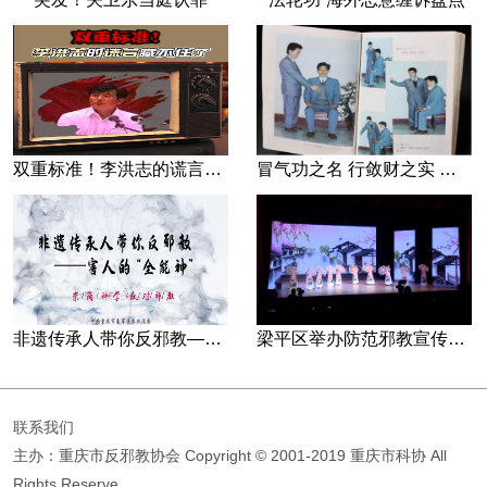
双重标准！李洪志的谎言藏不住了
冒气功之名 行敛财之实 张宏堡义女“小倩”团伙覆灭记
非遗传承人带你反邪教—害人的“全能神”
梁平区举办防范邪教宣传专场文艺演出
联系我们
主办：重庆市反邪教协会
Copyright © 2001-2019 重庆市科协 All
Rights Reserve