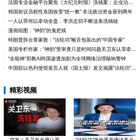
·
法国专业金融平台聚焦《大纪元时报》洗钱案：企业治理漏洞与监管警示
·
韩国前议员权性东因收受“统一教” 非法政治资金获刑两年
·
一人认罪何以牵动全盘，李洪志切不断这条洗钱链
·
漫画组图：“神韵”的鬼把戏
·
特朗普拆台章家敦：“法轮功”喉舌包装出的“中国专家”
·
美国专栏作家：“神韵”受审查只是时间问题关卫东认罪牵出与《大纪元时报》资金链条
·
“全能神”邪教AI跨国渗透加剧为全球网络治理敲响警钟
·
中国驻以色列使馆发言人就《国土报》发文揭露“法轮功”邪教本质答记者问
精彩视频
突发！关卫东当庭认罪
“法轮功”海外恶意缠诉盘点