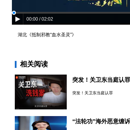
00:00 / 02:02
湖北《抵制邪教“血水圣灵”》
相关阅读
突发！关卫东当庭认
突发！关卫东当庭认罪
“法轮功”海外恶意缠