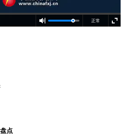
正常
罪
诉盘点