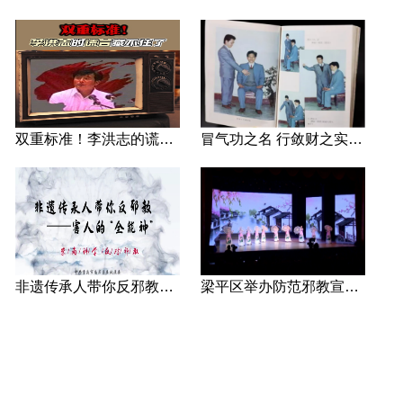
双重标准！李洪志的谎言藏不住了
冒气功之名 行敛财之实 张宏堡义女“小倩”团伙覆灭记
非遗传承人带你反邪教—害人的“全能神”
梁平区举办防范邪教宣传专场文艺演出