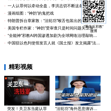
·
一人认罪何以牵动全盘，李洪志切不断这条洗钱链
·
漫画组图：“神韵”的鬼把戏
·
特朗普拆台章家敦：“法轮功”喉舌包装出的“中国专家”
"重庆反邪教"
·
美国专栏作家：“神韵”受审查只是时间问题关卫东认罪牵出与《大纪元时报》资金链条
微博
·
“全能神”邪教AI跨国渗透加剧为全球网络治理敲响警钟
·
中国驻以色列使馆发言人就《国土报》发文揭露“法轮功”邪教本质答记者问
精彩视频
突发！关卫东当庭认罪
“法轮功”海外恶意缠诉盘点