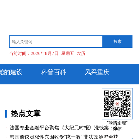
当前时间：
2026年8月7日
星期五
农历
党的建设
科普百科
风采重庆
热点文章
"渝情渝理"
·
法国专业金融平台聚焦《大纪元时报》洗钱案：企业治理漏洞与监管警示
微信
·
韩国前议员权性东因收受“统一教” 非法政治资金获刑两年