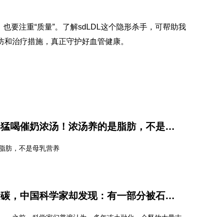
，也要注重“质量”。了解sdLDL这个隐形杀手，可帮助我
防和治疗措施，真正守护好血管健康。
世界母乳喂养周丨别再猛喝催奶浓汤！浓汤养的是脂肪，不是母乳营养
脂肪，不是母乳营养
冻土融化本会释放大量碳，中国科学家却发现：有一部分被石头“吃掉”了