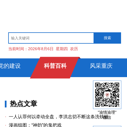
当前时间：
2026年8月6日
星期四
农历
党的建设
科普百科
风采重庆
热点文章
"渝情渝理"
·
一人认罪何以牵动全盘，李洪志切不断这条洗钱链
微信
·
漫画组图：“神韵”的鬼把戏