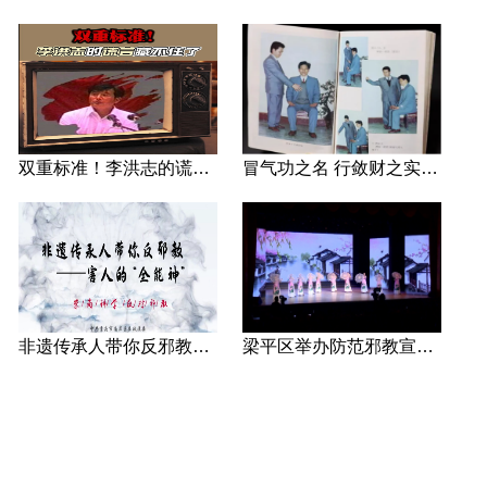
双重标准！李洪志的谎言藏不住了
冒气功之名 行敛财之实 张宏堡义女“小倩”团伙覆灭记
非遗传承人带你反邪教—害人的“全能神”
梁平区举办防范邪教宣传专场文艺演出