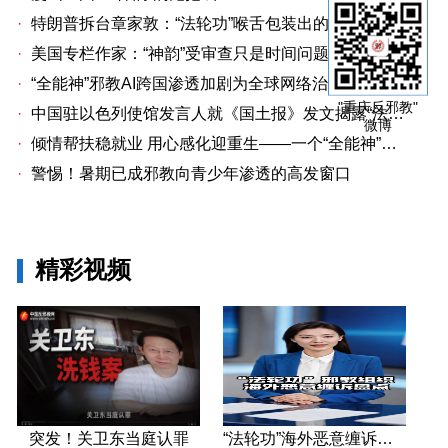
·
特朗普拆台章家敦：“法轮功”喉舌包装出的“中国专家”
·
美国专栏作家：“神韵”受审查只是时间问题关卫东认罪牵出与《大纪元时报》资金链条
·
“全能神”邪教AI跨国渗透加剧为全球网络治理敲响警钟
"重庆反邪教"
·
中国驻以色列使馆发言人就《国土报》发文揭露“法轮功”邪教本质答记者问
微博
·
倾情帮扶稳就业 用心感化迎重生——一个“全能神”人员的重生
·
警惕！暑期已成邪教向青少年渗透的高发窗口
精彩视频
突发！关卫东当庭认罪
“法轮功”海外恶意缠诉盘点