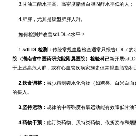
3.甘油三酯水平高、高密度脂蛋白胆固醇水平低的人；
4.肥胖，尤其是腹型肥胖人群。
如何检测并改善sdLDL-c水平？
1.sdLDL检测：
传统常规血脂检查通常只报告LDL-c的
院（湖南省中医药研究院附属医院）检验科
已新开展sdL
于上述高危人群，或有心血管疾病家族史但常规血脂指标正
2.饮食调整：
减少精制碳水化合物（如糖类、白米白面）
的摄入。
3.坚持运动：
规律的中等强度有氧运动能有效降低甘油三
4.药物干预：
他汀类药物、贝特类药物、依折麦布和烟酸等