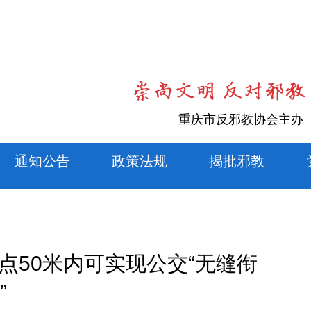
重庆市反邪教协会主办
通知公告
政策法规
揭批邪教
站点50米内可实现公交“无缝衔
”