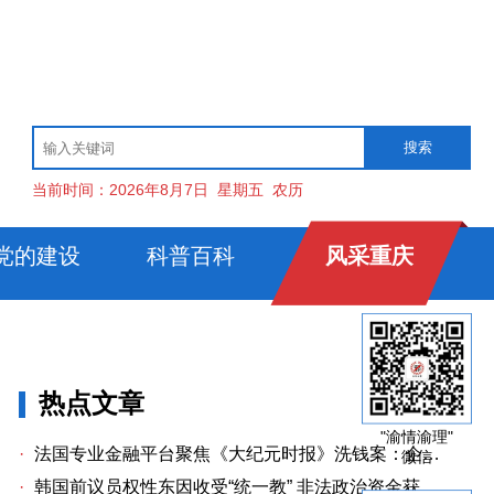
当前时间：
2026年8月7日
星期五
农历
党的建设
科普百科
风采重庆
热点文章
"渝情渝理"
·
法国专业金融平台聚焦《大纪元时报》洗钱案：企业治理漏洞与监管警示
微信
·
韩国前议员权性东因收受“统一教” 非法政治资金获刑两年