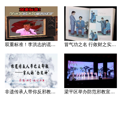
双重标准！李洪志的谎言藏不住了
冒气功之名 行敛财之实 张宏堡义女“小倩”团伙覆灭记
非遗传承人带你反邪教—害人的“全能神”
梁平区举办防范邪教宣传专场文艺演出