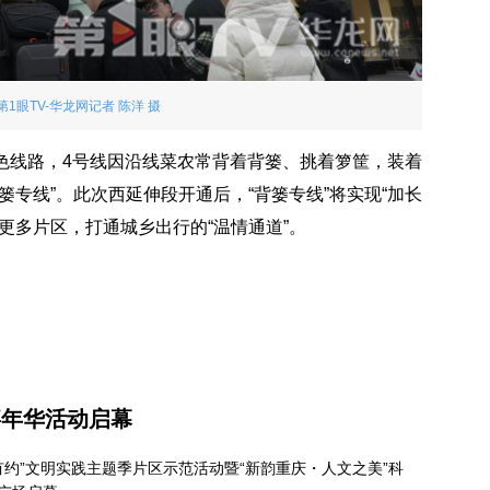
眼TV-华龙网记者 陈洋 摄
色线路，4号线因沿线菜农常背着背篓、挑着箩筐，装着
专线”。此次西延伸段开通后，“背篓专线”将实现“加长
更多片区，打通城乡出行的“温情通道”。
嘉年华活动启幕
有约”文明实践主题季片区示范活动暨“新韵重庆・人文之美”科