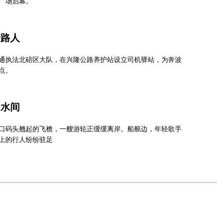
广场启幕。
赶路人
通执法北碚区大队，在兴隆公路养护站设立司机驿站，为奔波
点。
山水间
口码头翘起的飞檐，一艘游轮正缓缓离岸。船舷边，年轻歌手
上的行人纷纷驻足