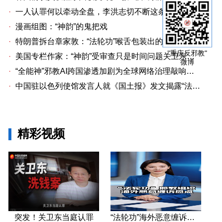
·
一人认罪何以牵动全盘，李洪志切不断这条洗钱链
·
漫画组图：“神韵”的鬼把戏
·
特朗普拆台章家敦：“法轮功”喉舌包装出的“中国专家”
"重庆反邪教"
·
美国专栏作家：“神韵”受审查只是时间问题关卫东认罪牵出与《大纪元时报》资金链条
微博
·
“全能神”邪教AI跨国渗透加剧为全球网络治理敲响警钟
·
中国驻以色列使馆发言人就《国土报》发文揭露“法轮功”邪教本质答记者问
精彩视频
突发！关卫东当庭认罪
“法轮功”海外恶意缠诉盘点