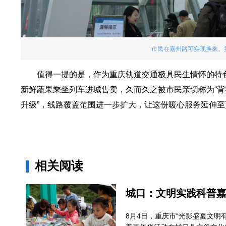
市民在嘉州路可实现换乘。第1
值得一提的是，作为重庆轨道交通极具民生情怀的特
新鲜蔬果乘坐列车进城售卖，久而久之被市民亲切称为“背篓
升级”，线路覆盖范围进一步扩大，让这份暖心服务延伸至
相关阅读
城口：文明实践科普
8月4日，重庆市“光影盛夏文明