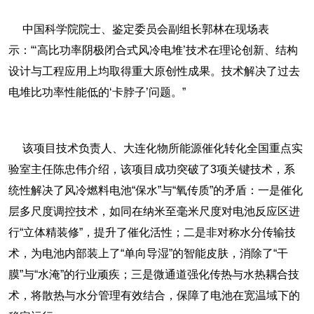
中国科学院院士、鉴定委员会副组长郭林在现场表
示：“‘高比功率阴极闭合式风冷电堆’技术在理论创新、结构
设计与工程应用上均取得重大原创性成果。技术解决了过去
电堆比功率性能低的‘卡脖子’问题。”
该项目技术负责人、大连化物所能源催化转化全国重点实
验室主任陈忠伟介绍，该项目成功突破了3项关键技术，系
统性解决了风冷燃料电池“保水”与“氧传质”的矛盾：一是催化
层多尺度调控技术，如同在纳米至毫米尺度对电池反应区进
行“立体精装修”，提升了催化活性；二是非对称水分传输技
术，为电池内部装上了“单向导湿”的智能皮肤，消除了“干
膜”与“水淹”的行业顽疾；三是微通道强化传热与水热耦合技
术，将散热与水分管理有效结合，保障了电池在宽温域下的