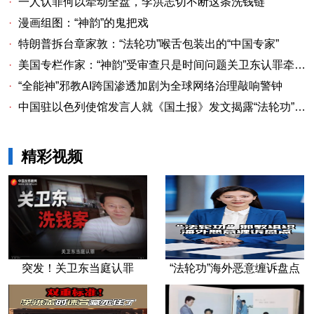
·
一人认罪何以牵动全盘，李洪志切不断这条洗钱链
·
漫画组图：“神韵”的鬼把戏
·
特朗普拆台章家敦：“法轮功”喉舌包装出的“中国专家”
·
美国专栏作家：“神韵”受审查只是时间问题关卫东认罪牵出与《大纪元时报》资金链条
·
“全能神”邪教AI跨国渗透加剧为全球网络治理敲响警钟
·
中国驻以色列使馆发言人就《国土报》发文揭露“法轮功”邪教本质答记者问
精彩视频
突发！关卫东当庭认罪
“法轮功”海外恶意缠诉盘点