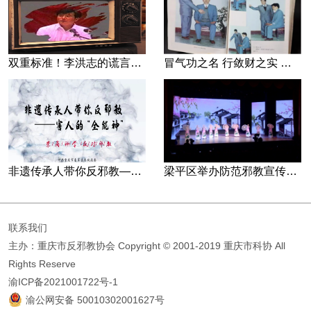
双重标准！李洪志的谎言藏不住了
冒气功之名 行敛财之实 张宏堡义女“小倩”团伙覆灭记
非遗传承人带你反邪教—害人的“全能神”
梁平区举办防范邪教宣传专场文艺演出
联系我们
主办：重庆市反邪教协会
Copyright © 2001-2019 重庆市科协 All
Rights Reserve
渝ICP备2021001722号-1
渝公网安备 50010302001627号