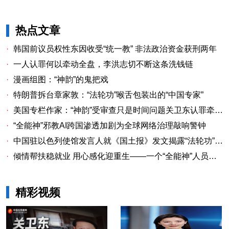
热点文章
·
韩国前议员权性东因收受“统一教” 非法政治资金获刑两年
·
一人认罪何以牵动全盘，李洪志切不断这条洗钱链
·
漫画组图：“神韵”的鬼把戏
·
特朗普拆台章家敦：“法轮功”喉舌包装出的“中国专家”
·
美国专栏作家：“神韵”受审查只是时间问题关卫东认罪牵出与《大纪元时报》资金链条
·
“全能神”邪教AI跨国渗透加剧为全球网络治理敲响警钟
·
中国驻以色列使馆发言人就《国土报》发文揭露“法轮功”邪教本质答记者问
·
倾情帮扶稳就业 用心感化迎重生——一个“全能神”人员的重生
精彩视频