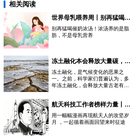
相关阅读
世界母乳喂养周丨别再猛喝催奶浓汤！浓汤养的是脂肪，不是母乳营养
别再猛喝催奶浓汤！浓汤养的是脂
肪，不是母乳营养
冻土融化本会释放大量碳，中国科学家却发现：有一部分被石头“吃掉”了
冻土融化，是气候变化的恶果之
一。之前，科学家们普遍认为，多
年冻土融化，会释放大量古老有机
碳，并经由河流向大气排放二氧化
碳，从而进一步加剧全球变暖。如
航天科技工作者榜样力量丨钱学森——以身筑航天，赤心铸国魂
此循环，就像一颗随时会被引爆的
炸弹。
用一幅幅漫画再现航天人的攻坚岁
月 ，一起循着画面回望来时征途