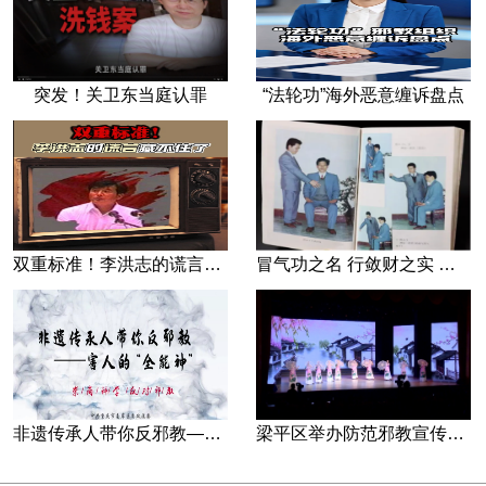
突发！关卫东当庭认罪
“法轮功”海外恶意缠诉盘点
双重标准！李洪志的谎言藏不住了
冒气功之名 行敛财之实 张宏堡义女“小倩”团伙覆灭记
非遗传承人带你反邪教—害人的“全能神”
梁平区举办防范邪教宣传专场文艺演出