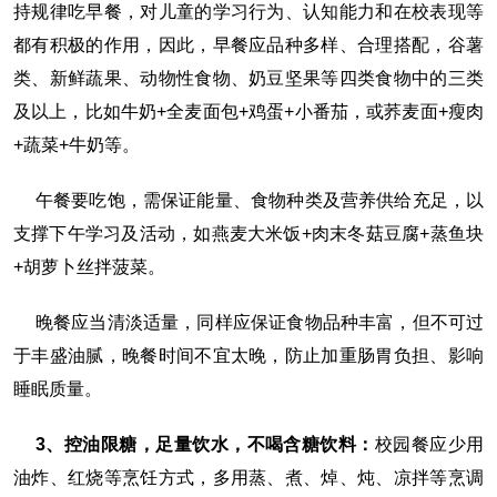
持规律吃早餐，对儿童的学习行为、认知能力和在校表现等
都有积极的作用，因此，早餐应品种多样、合理搭配，谷薯
类、新鲜蔬果、动物性食物、奶豆坚果等四类食物中的三类
及以上，比如牛奶+全麦面包+鸡蛋+小番茄，或荞麦面+瘦肉
+蔬菜+牛奶等。
午餐要吃饱，需保证能量、食物种类及营养供给充足，以
支撑下午学习及活动，如燕麦大米饭+肉末冬菇豆腐+蒸鱼块
+胡萝卜丝拌菠菜。
晚餐应当清淡适量，同样应保证食物品种丰富，但不可过
于丰盛油腻，晚餐时间不宜太晚，防止加重肠胃负担、影响
睡眠质量。
3、控油限糖，足量饮水，不喝含糖饮料：
校园餐应少用
油炸、红烧等烹饪方式，多用蒸、煮、焯、炖、凉拌等烹调