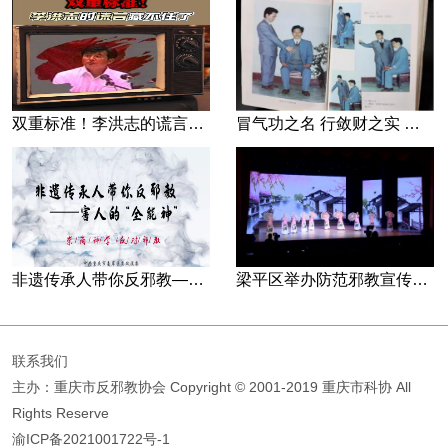
双重标准！李洪志的谎言藏不住了
冒气功之名 行敛财之实 张宏堡义女“小倩”团伙覆灭记
非遗传承人带你反邪教—害人的“全能神”
梁平区举办防范邪教宣传专场文艺演出
联系我们
主办：重庆市反邪教协会
Copyright © 2001-2019 重庆市科协 All
Rights Reserve
渝ICP备2021001722号-1