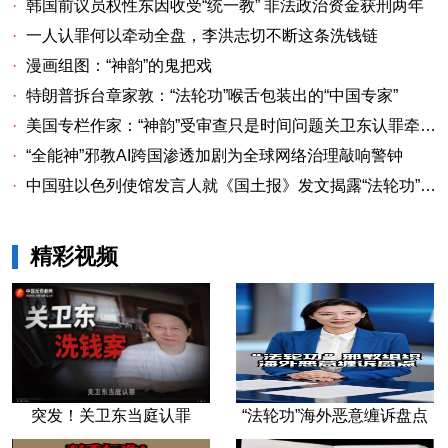
·
韩国前议员权性东因收受“统一教” 非法政治资金获刑两年
·
一人认罪何以牵动全盘，李洪志切不断这条洗钱链
·
漫画组图：“神韵”的鬼把戏
·
特朗普拆台章家敦：“法轮功”喉舌包装出的“中国专家”
·
美国专栏作家：“神韵”受审查只是时间问题关卫东认罪牵出与《大纪元时报》资金链条
·
“全能神”邪教AI跨国渗透加剧为全球网络治理敲响警钟
·
中国驻以色列使馆发言人就《国土报》发文揭露“法轮功”邪教本质答记者问
精彩视频
突发！关卫东当庭认罪
“法轮功”海外恶意缠诉盘点