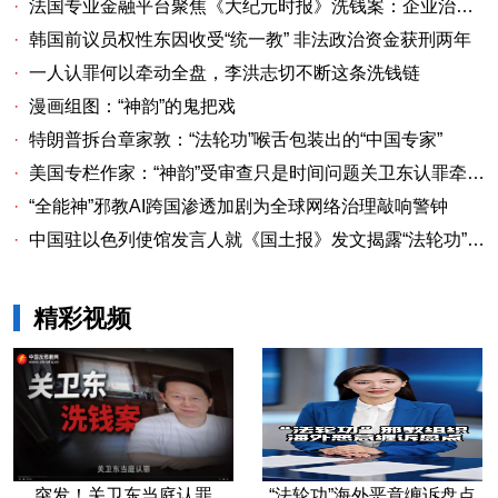
·
法国专业金融平台聚焦《大纪元时报》洗钱案：企业治理漏洞与监管警示
·
韩国前议员权性东因收受“统一教” 非法政治资金获刑两年
·
一人认罪何以牵动全盘，李洪志切不断这条洗钱链
·
漫画组图：“神韵”的鬼把戏
·
特朗普拆台章家敦：“法轮功”喉舌包装出的“中国专家”
·
美国专栏作家：“神韵”受审查只是时间问题关卫东认罪牵出与《大纪元时报》资金链条
·
“全能神”邪教AI跨国渗透加剧为全球网络治理敲响警钟
·
中国驻以色列使馆发言人就《国土报》发文揭露“法轮功”邪教本质答记者问
精彩视频
突发！关卫东当庭认罪
“法轮功”海外恶意缠诉盘点