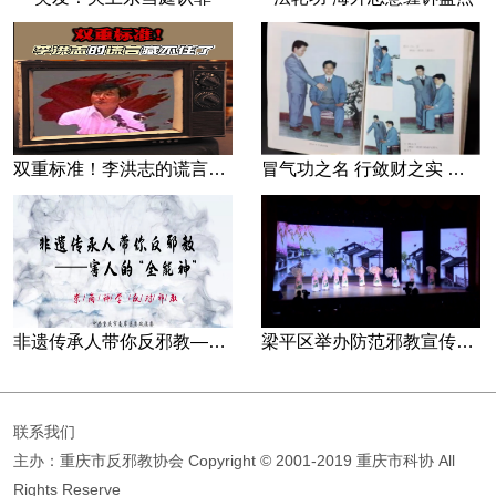
双重标准！李洪志的谎言藏不住了
冒气功之名 行敛财之实 张宏堡义女“小倩”团伙覆灭记
非遗传承人带你反邪教—害人的“全能神”
梁平区举办防范邪教宣传专场文艺演出
联系我们
主办：重庆市反邪教协会
Copyright © 2001-2019 重庆市科协 All
Rights Reserve