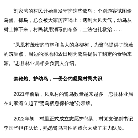
刘家湾的村民开始自发守护这些鹭鸟：个别游客试图偷
鸟蛋、抓鸟，总会被大家厉声喝止；遇到大风天气，幼鸟从
树上摔下来，村民就用消毒的布条，土法包扎救治……
“凤凰村茂密的竹林和高大的麻柳树，为鹭鸟提供了隐蔽
的筑巢点，周边的湿地和农田则为鹭鸟提供了稳定的食物来
源。”忠县林业局相关负责人介绍。
禁鞭炮、护幼鸟，一份公约凝聚村民共识
2021年前后，凤凰村的鹭鸟数量越来越多，忠县林业局
在刘家湾立起了“鹭鸟栖息保护地”公示牌。
2022年初，村里正式成立志愿护鸟队，村党支部副书记
李国华担任队长，熟悉鹭鸟习性的黎永太成了主力队员。