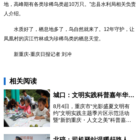
地，高峰期有各类珍稀鸟类超10万只。”忠县水利局相关负责
人介绍。
水质好了，栖息地多了，鸟自然就来了。12年守护，让
凤凰村的滨江竹林成为珍稀鸟类的栖息天堂。
新重庆-重庆日报记者 刘冲
相关阅读
城口：文明实践科普嘉年华活动启幕
8月4日，重庆市“光影盛夏文明有
约”文明实践主题季片区示范活动
暨“新韵重庆・人文之美”科普嘉年
华活动在城口县亢谷文化广场启
幕。
北碚：司机驿站温暖赶路人