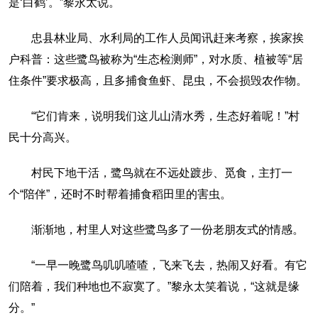
是‘白鹤’。”黎永太说。
忠县林业局、水利局的工作人员闻讯赶来考察，挨家挨
户科普：这些鹭鸟被称为“生态检测师”，对水质、植被等“居
住条件”要求极高，且多捕食鱼虾、昆虫，不会损毁农作物。
“它们肯来，说明我们这儿山清水秀，生态好着呢！”村
民十分高兴。
村民下地干活，鹭鸟就在不远处踱步、觅食，主打一
个“陪伴”，还时不时帮着捕食稻田里的害虫。
渐渐地，村里人对这些鹭鸟多了一份老朋友式的情感。
“一早一晚鹭鸟叽叽喳喳，飞来飞去，热闹又好看。有它
们陪着，我们种地也不寂寞了。”黎永太笑着说，“这就是缘
分。”