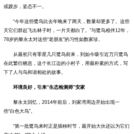
或踱步，姿态不一。
“今年这些鹭鸟比去年晚来了两天，数量却更多了。这些
天它们群起飞出林子时，一片天都白了。”与鹭鸟相伴12年，
78岁的黎永太对这些“老朋友”的习性如数家珍。
从最初只有零星几只鹭鸟前来，到如今吸引近万只鹭鸟
在此繁衍栖息，这个长江边的小村子，用最朴素的方式，写
下了人与鸟和谐相处的故事。
环境良好，引来“生态检测师”安家
黎永太回忆，2014年前后，刘家湾周边开始出现一
些“白色大鸟”。
“第一批鹭鸟来时正是插秧时节，最开始大伙还以为它们