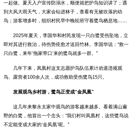
一起做。夏天入户宣传防溺水，顺便就把护鸟知识讲了；遇
到大风大雨天气，大家会钻进林子，查看有无被吹落的幼
鸟；游客增多时，组织村民早中晚轮班守着鹭鸟栖息地……
2025年夏天，李国华和村民发现一只白鹭受伤坠地，立
即对其进行救治，待伤势痊愈才送回竹林。李国华说：“救一
只白鹭，来年‘拖家带口’来的鹭鸟就多一群。”
几年下来，凤凰村这支志愿护鸟队伍累计劝退违规观
鸟、露营者100余人次，成功救助受伤鹭鸟15只。
发展观鸟乡村游，鹭鸟正变成“金凤凰”
这几年来黎永太家中观鸟的游客越来越多。看着满山遍
野的白鹭，他冒出一个念头：“我们村叫凤凰村，这些鹭鸟说
不定能变成大家的‘金凤凰’呢。”