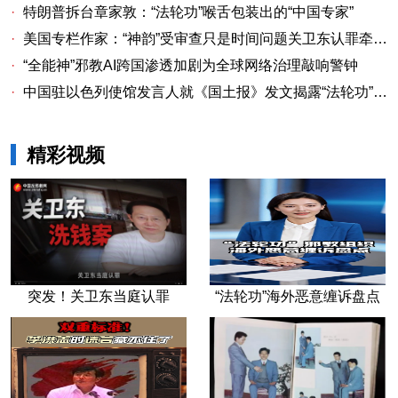
·
特朗普拆台章家敦：“法轮功”喉舌包装出的“中国专家”
·
美国专栏作家：“神韵”受审查只是时间问题关卫东认罪牵出与《大纪元时报》资金链条
·
“全能神”邪教AI跨国渗透加剧为全球网络治理敲响警钟
·
中国驻以色列使馆发言人就《国土报》发文揭露“法轮功”邪教本质答记者问
精彩视频
突发！关卫东当庭认罪
“法轮功”海外恶意缠诉盘点