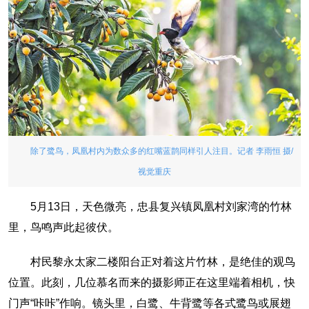
除了鹭鸟，凤凰村内为数众多的红嘴蓝鹊同样引人注目。记者 李雨恒 摄/
视觉重庆
5月13日，天色微亮，忠县复兴镇凤凰村刘家湾的竹林
里，鸟鸣声此起彼伏。
村民黎永太家二楼阳台正对着这片竹林，是绝佳的观鸟
位置。此刻，几位慕名而来的摄影师正在这里端着相机，快
门声“咔咔”作响。镜头里，白鹭、牛背鹭等各式鹭鸟或展翅