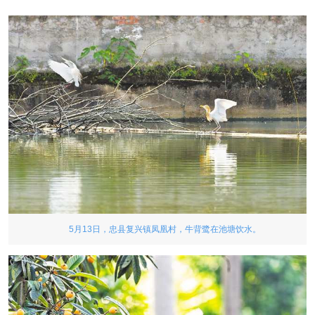
5月13日，忠县复兴镇凤凰村，牛背鹭在池塘饮水。