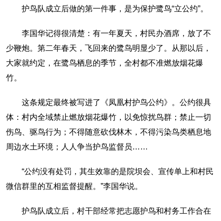
护鸟队成立后做的第一件事，是为保护鹭鸟“立公约”。
李国华记得很清楚：有一年夏天，村民办酒席，放了不
少鞭炮。第二年春天，飞回来的鹭鸟明显少了。从那以后，
大家就约定，在鹭鸟栖息的季节，全村都不准燃放烟花爆
竹。
这条规定最终被写进了《凤凰村护鸟公约》。公约很具
体：村内全域禁止燃放烟花爆竹，以免惊扰鸟群；禁止一切
伤鸟、驱鸟行为；不得随意砍伐林木，不得污染鸟类栖息地
周边水土环境；人人争当护鸟监督员……
“公约没有处罚，其生效靠的是院坝会、宣传单上和村民
微信群里的互相监督提醒。”李国华说。
护鸟队成立后，村干部经常把志愿护鸟和村务工作合在