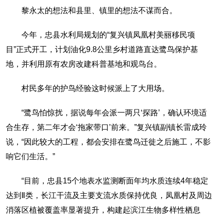
黎永太的想法和县里、镇里的想法不谋而合。
今年，忠县水利局规划的“复兴镇凤凰村美丽移民项
目”正式开工，计划油化9.8公里乡村道路直达鹭鸟保护基
地，并利用原有农房改建科普基地和观鸟台。
村民多年的护鸟经验这时候派上了大用场。
“鹭鸟怕惊扰，据说每年会派一两只‘探路’，确认环境适
合生存，第二年才会‘拖家带口’前来。”复兴镇副镇长雷成玲
说，“因此较大的工程，都会安排在鹭鸟迁徙之后施工，不影
响它们生活。”
“目前，忠县15个地表水监测断面年均水质连续4年稳定
达到Ⅱ类，长江干流及主要支流水质保持优良，凤凰村及周边
消落区植被覆盖率显著提升，构建起滨江生物多样性栖息