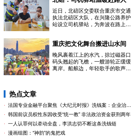
近日，北碚区交委联合重庆市交通
执法北碚区大队，在兴隆公路养护
站设立司机驿站，为奔波在路上的
司机提供一处温馨休息点。
重庆把文化舞台搬进山水间
晚风裹着江上的水汽，掠过磁器口
码头翘起的飞檐，一艘游轮正缓缓
离岸。船舷边，年轻歌手的歌声刚
落下最后一个音符，岸上的行人纷
纷驻足
热点文章
·
法国专业金融平台聚焦《大纪元时报》洗钱案：企业治理漏洞与监管警示
·
韩国前议员权性东因收受“统一教” 非法政治资金获刑两年
·
一人认罪何以牵动全盘，李洪志切不断这条洗钱链
·
漫画组图：“神韵”的鬼把戏