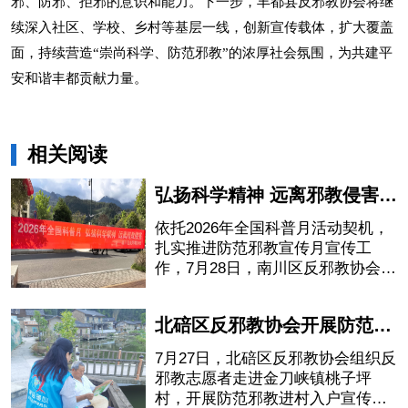
邪、防邪、拒邪的意识和能力。下一步，丰都县反邪教协会将继
续深入社区、学校、乡村等基层一线，创新宣传载体，扩大覆盖
面，持续营造“崇尚科学、防范邪教”的浓厚社会氛围，为共建平
安和谐丰都贡献力量。
相关阅读
弘扬科学精神 远离邪教侵害——南川区反邪教宣传月走进头渡镇
依托2026年全国科普月活动契机，
扎实推进防范邪教宣传月宣传工
作，7月28日，南川区反邪教协会走
进头渡镇开展防范邪教集中宣传活
动。
北碚区反邪教协会开展防范邪教宣传进村入户工作
7月27日，北碚区反邪教协会组织反
邪教志愿者走进金刀峡镇桃子坪
村，开展防范邪教进村入户宣传活