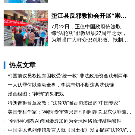
动。
垫江县反邪教协会开展“崇尚科学，反对邪教”主题宣传活动
7月22日，正值中国政府依法取
缔“法轮功”邪教组织27周年之际，
为增强广大群众识别邪教、抵制邪
教的意识和能力，垫江县反邪教协
会，深入坪山镇开展了一场以“崇尚
科学，反对邪教”为主题的科普宣传
热点文章
活动。
·
韩国前议员权性东因收受“统一教” 非法政治资金获刑两年
·
一人认罪何以牵动全盘，李洪志切不断这条洗钱链
·
漫画组图：“神韵”的鬼把戏
·
特朗普拆台章家敦：“法轮功”喉舌包装出的“中国专家”
·
美国专栏作家：“神韵”受审查只是时间问题关卫东认罪牵出与《大纪元时报》资金链条
·
“全能神”邪教AI跨国渗透加剧为全球网络治理敲响警钟
·
中国驻以色列使馆发言人就《国土报》发文揭露“法轮功”邪教本质答记者问