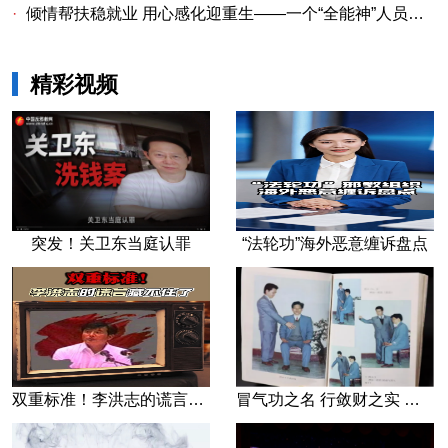
·
倾情帮扶稳就业 用心感化迎重生——一个“全能神”人员的重生
精彩视频
突发！关卫东当庭认罪
“法轮功”海外恶意缠诉盘点
双重标准！李洪志的谎言藏不住了
冒气功之名 行敛财之实 张宏堡义女“小倩”团伙覆灭记