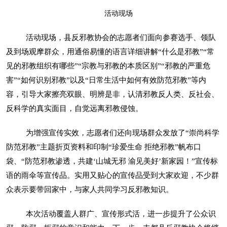
活动现场
活动现场，县反邪教协会的志愿者们面向参赛选手、领队
及到场观摩群众，用通俗易懂的语言详细讲解“什么是邪教”“常
见的邪教组织有哪些”“宗教与邪教的本质区别”“邪教的严重危
害”“如何识别邪教”以及“日常生活中如何有效防范邪教”等内
容，引导大家擦亮双眼、明辨是非，认清邪教反人类、反社会、
反科学的真实面目，自觉远离邪教侵蚀。
为增强宣传实效，志愿者们还向现场群众发放了“崇尚科学
防范邪教”主题折页资料和印制“珍爱生命 拒绝邪教”帆布口
袋、“防范邪教渗透，共建‘山城无邪 渝见美好’新家园！”宣传标
语的雨伞等宣传品。实用又贴心的宣传品受到大家欢迎，不少群
众表示要带回家中，与家人共同学习反邪教知识。
本次活动覆盖人群广、宣传形式活，进一步提升了公众识