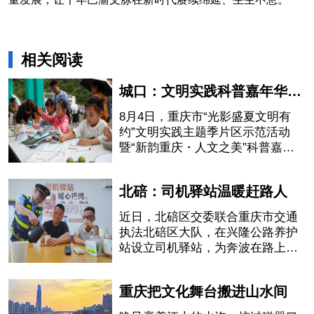
相关阅读
城口：文明实践科普嘉年华活动启幕
8月4日，重庆市“光影盛夏文明有
约”文明实践主题季片区示范活动
暨“新韵重庆・人文之美”科普嘉年
华活动在城口县亢谷文化广场启
幕。
北碚：司机驿站温暖赶路人
近日，北碚区交委联合重庆市交通
执法北碚区大队，在兴隆公路养护
站设立司机驿站，为奔波在路上的
司机提供一处温馨休息点。
重庆把文化舞台搬进山水间