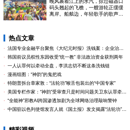
晚风裹着江上的水汽，掠过磁器口
码头翘起的飞檐，一艘游轮正缓缓
离岸。船舷边，年轻歌手的歌声刚
落下最后一个音符，岸上的行人纷
纷驻足
热点文章
·
法国专业金融平台聚焦《大纪元时报》洗钱案：企业治理漏洞与监管警示
·
韩国前议员权性东因收受“统一教” 非法政治资金获刑两年
·
一人认罪何以牵动全盘，李洪志切不断这条洗钱链
·
漫画组图：“神韵”的鬼把戏
·
特朗普拆台章家敦：“法轮功”喉舌包装出的“中国专家”
·
美国专栏作家：“神韵”受审查只是时间问题关卫东认罪牵出与《大纪元时报》资金链条
·
“全能神”邪教AI跨国渗透加剧为全球网络治理敲响警钟
·
中国驻以色列使馆发言人就《国土报》发文揭露“法轮功”邪教本质答记者问