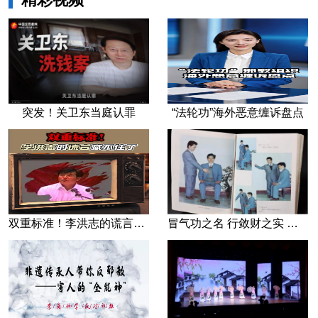
精彩视频
突发！关卫东当庭认罪
“法轮功”海外恶意缠诉盘点
双重标准！李洪志的谎言藏不住了
冒气功之名 行敛财之实 张宏堡义女“小倩”团伙覆灭记