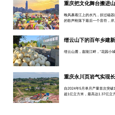
重庆把文化舞台搬进
晚风裹着江上的水汽，掠过磁器
的歌声刚落下最后一个音符，岸
缙云山下的百年乡建
缙云山麓，嘉陵江畔，“花园小
重庆永川页岩气实现
自2024年5月单月产量首次突
超1亿立方米，最高达1.37亿