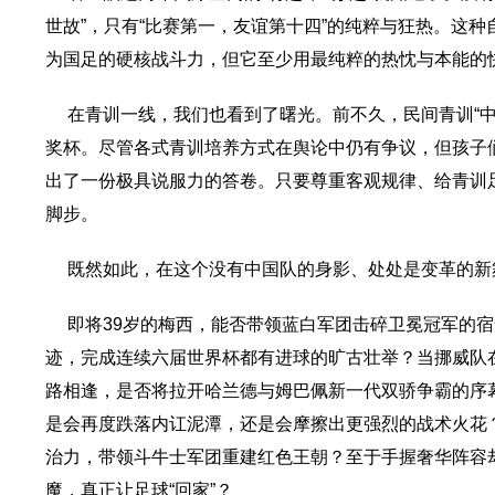
世故”，只有“比赛第一，友谊第十四”的纯粹与狂热。这种
为国足的硬核战斗力，但它至少用最纯粹的热忱与本能的
在青训一线，我们也看到了曙光。前不久，民间青训“
奖杯。尽管各式青训培养方式在舆论中仍有争议，但孩子
出了一份极具说服力的答卷。只要尊重客观规律、给青训
脚步。
既然如此，在这个没有中国队的身影、处处是变革的新
即将39岁的梅西，能否带领蓝白军团击碎卫冕冠军的宿
迹，完成连续六届世界杯都有进球的旷古壮举？当挪威队
路相逢，是否将拉开哈兰德与姆巴佩新一代双骄争霸的序
是会再度跌落内讧泥潭，还是会摩擦出更强烈的战术火花
治力，带领斗牛士军团重建红色王朝？至于手握奢华阵容
魔，真正让足球“回家”？