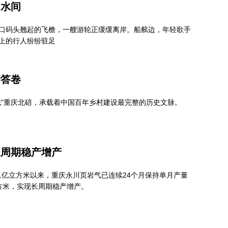
山水间
口码头翘起的飞檐，一艘游轮正缓缓离岸。船舷边，年轻歌手
上的行人纷纷驻足
新答卷
城”重庆北碚，承载着中国百年乡村建设最完整的历史文脉。
长周期稳产增产
破1亿立方米以来，重庆永川页岩气已连续24个月保持单月产量
立方米，实现长周期稳产增产。