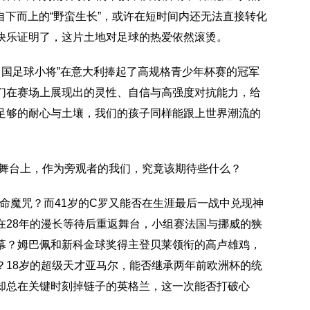
自下而上的“野蛮生长”，或许在短时间内还无法直接转化
快乐证明了，这片土地对足球的热爱依然滚烫。
中国足球小将”在意大利捧起了高规格青少年杯赛的冠军
们在赛场上展现出的灵性、自信与高强度对抗能力，给
足够的耐心与土壤，我们的孩子同样能跟上世界潮流的
舞台上，作为旁观者的我们，究竟该期待些什么？
命魔咒？而41岁的C罗又能否在生涯最后一战中兑现神
在28年的漫长等待后重返舞台，小组赛法国与挪威的狭
幕？姆巴佩和新科金球奖得主登贝莱领衔的高卢雄鸡，
？18岁的超级天才亚马尔，能否继承两年前欧洲杯的统
却总在关键时刻掉链子的英格兰，这一次能否打破心