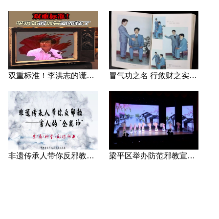
双重标准！李洪志的谎言藏不住了
冒气功之名 行敛财之实 张宏堡义女“小倩”团伙覆灭记
非遗传承人带你反邪教—害人的“全能神”
梁平区举办防范邪教宣传专场文艺演出