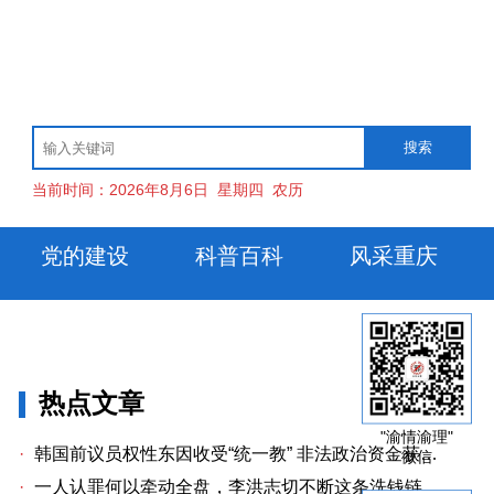
当前时间：
2026年8月6日
星期四
农历
党的建设
科普百科
风采重庆
热点文章
"渝情渝理"
·
韩国前议员权性东因收受“统一教” 非法政治资金获刑两年
微信
·
一人认罪何以牵动全盘，李洪志切不断这条洗钱链