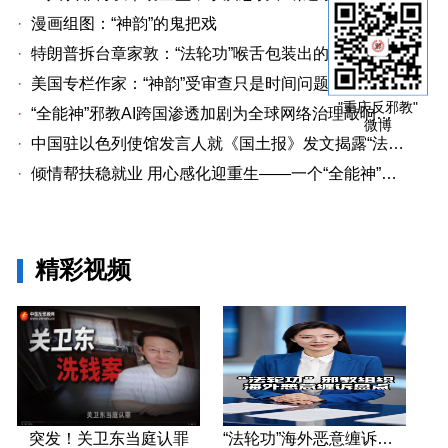
·
漫画组图：“神韵”的鬼把戏
·
特朗普拆台章家敦：“法轮功”喉舌包装出的“中国专家”
·
美国专栏作家：“神韵”受审查只是时间问题关卫东认罪牵出与《大纪元时报》资金链条
"重庆反邪教"
·
“全能神”邪教AI跨国渗透加剧为全球网络治理敲响警钟
微博
·
中国驻以色列使馆发言人就《国土报》发文揭露“法轮功”邪教本质答记者问
·
倾情帮扶稳就业 用心感化迎重生——一个“全能神”人员的重生
精彩视频
突发！关卫东当庭认罪
“法轮功”海外恶意缠诉盘点