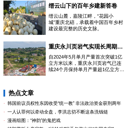
纷驻足
缙云山下的百年乡建新答卷
缙云山麓，嘉陵江畔，“花园小
城”重庆北碚，承载着中国百年乡村
建设最完整的历史文脉。
重庆永川页岩气实现长周期稳产增产
自2024年5月单月产量首次突破1亿
立方米以来，重庆永川页岩气已连
续24个月保持单月产量超1亿立方
米，最高达1.37亿立方米，实现长
周期稳产增产。
热点文章
·
韩国前议员权性东因收受“统一教” 非法政治资金获刑两年
·
一人认罪何以牵动全盘，李洪志切不断这条洗钱链
·
漫画组图：“神韵”的鬼把戏