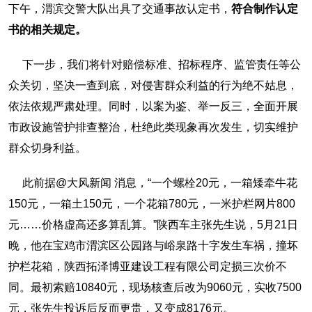
下午，渭滨交警大队出具了交通事故认定书，
符合制作认定
书的相关规定。
下一步，我们将针对赔偿标准、招标程序、监管责任等公
众关切，坚决一查到底，对侵害群众利益的行为绝不姑息，
依法依规严肃处理。同时，以案为鉴、举一反三，全面开展
市政设施管护排查整治，杜绝此类现象再次发生，切实维护
群众切身利益。
此前据@大风新闻 消息，“一个螺栓20元，一箱矮牵牛花
150元，一箱土150元，一个花箱780元，一米护栏网片800
元……价格虚高还多算乱算。”陕西车主张先生说，5月21日
晚，他在宝鸡市渭滨区公园路与峪泉路十字发生车祸，撞坏
护栏花箱，陕西拓泽博亚建设工程有限公司定损三次价不
同。最初索赔10840元，现场核查后改为9060元，实收7500
元，张先生投诉后反而更贵，又变成8176元。