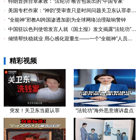
·
特朗普拆台章家敦：“法轮功”喉舌包装出的“中国专家”
·
美国专栏作家：“神韵”受审查只是时间问题关卫东认罪牵出与《大纪元时报》资金链条
·
“全能神”邪教AI跨国渗透加剧为全球网络治理敲响警钟
·
中国驻以色列使馆发言人就《国土报》发文揭露“法轮功”邪教本质答记者问
·
倾情帮扶稳就业 用心感化迎重生——一个“全能神”人员的重生
精彩视频
突发！关卫东当庭认罪
“法轮功”海外恶意缠诉盘点