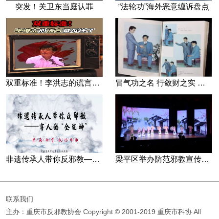
突发！关卫东当庭认罪
“法轮功”海外恶意缠诉盘点
双重标准！李洪志的谎言藏不住了
冒气功之名 行敛财之实 张宏堡义女“小倩”团伙覆灭记
非遗传承人带你反邪教—害人的“全能神”
梁平区举办防范邪教宣传专场文艺演出
联系我们
主办：重庆市反邪教协会
Copyright © 2001-2019 重庆市科协 All