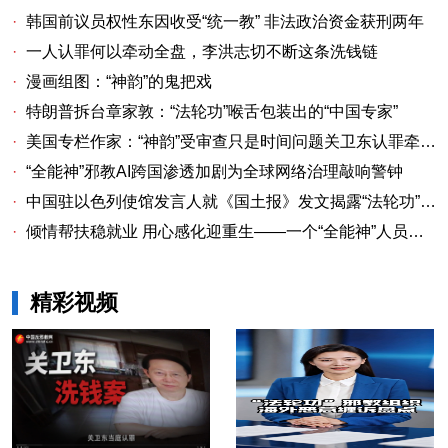
·
韩国前议员权性东因收受“统一教” 非法政治资金获刑两年
·
一人认罪何以牵动全盘，李洪志切不断这条洗钱链
·
漫画组图：“神韵”的鬼把戏
·
特朗普拆台章家敦：“法轮功”喉舌包装出的“中国专家”
·
美国专栏作家：“神韵”受审查只是时间问题关卫东认罪牵出与《大纪元时报》资金链条
·
“全能神”邪教AI跨国渗透加剧为全球网络治理敲响警钟
·
中国驻以色列使馆发言人就《国土报》发文揭露“法轮功”邪教本质答记者问
·
倾情帮扶稳就业 用心感化迎重生——一个“全能神”人员的重生
精彩视频