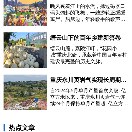
晚风裹着江上的水汽，掠过磁器口
码头翘起的飞檐，一艘游轮正缓缓
离岸。船舷边，年轻歌手的歌声刚
落下最后一个音符，岸上的行人纷
纷驻足
缙云山下的百年乡建新答卷
缙云山麓，嘉陵江畔，“花园小
城”重庆北碚，承载着中国百年乡村
建设最完整的历史文脉。
重庆永川页岩气实现长周期稳产增产
自2024年5月单月产量首次突破1亿
立方米以来，重庆永川页岩气已连
续24个月保持单月产量超1亿立方
米，最高达1.37亿立方米，实现长
周期稳产增产。
热点文章