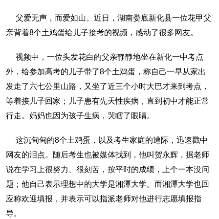
父爱无声，而爱如山。近日，湖南娄底新化县一位花甲父
亲背着8个土鸡蛋给儿子接考的视频，感动了很多网友。
视频中，一位头发花白的父亲静静地坐在新化一中考点
外，给参加高考的儿子带了8个土鸡蛋，称自己一早从家出
发走了六七公里山路，又坐了近三个小时大巴才来到考点，
等着接儿子回家；儿子患有先天性疾病，直到初中才能正常
行走。妈妈也因为孩子生病，哭瞎了眼睛。
这沉甸甸的8个土鸡蛋，以及考生家庭的遭际，迅速戳中
网友的泪点。随后考生也被媒体找到，他叫贺永辉，据老师
说在学习上很努力、很刻苦，按平时的成绩，上个一本没问
题；他自己表示理想中的大学是湘潭大学。而湘潭大学也回
应称欢迎填报，并表示可以指派老师对他进行志愿填报指
导。