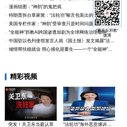
·
漫画组图：“神韵”的鬼把戏
·
特朗普拆台章家敦：“法轮功”喉舌包装出的“中国专家”
·
美国专栏作家：“神韵”受审查只是时间问题关卫东认罪牵出与《大纪元时报》资金链条
"重庆反邪教"
·
“全能神”邪教AI跨国渗透加剧为全球网络治理敲响警钟
微博
·
中国驻以色列使馆发言人就《国土报》发文揭露“法轮功”邪教本质答记者问
·
倾情帮扶稳就业 用心感化迎重生——一个“全能神”人员的重生
精彩视频
突发！关卫东当庭认罪
“法轮功”海外恶意缠诉盘点