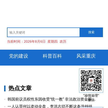
当前时间：
2026年8月6日
星期四
农历
党的建设
科普百科
风采重庆
热点文章
"渝情渝理"
·
韩国前议员权性东因收受“统一教” 非法政治资金获刑两年
微信
·
一人认罪何以牵动全盘，李洪志切不断这条洗钱链