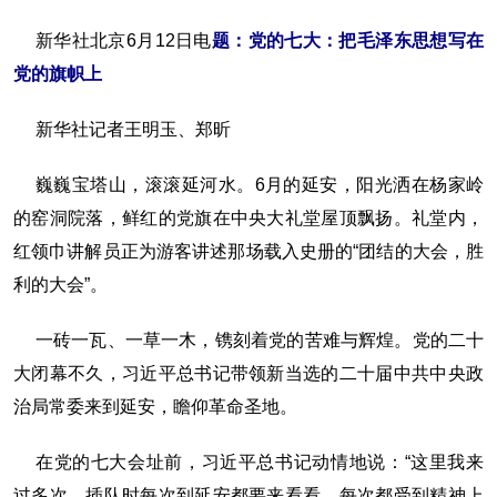
新华社北京6月12日电
题：党的七大：把毛泽东思想写在
党的旗帜上
新华社记者王明玉、郑昕
巍巍宝塔山，滚滚延河水。6月的延安，阳光洒在杨家岭
的窑洞院落，鲜红的党旗在中央大礼堂屋顶飘扬。礼堂内，
红领巾讲解员正为游客讲述那场载入史册的“团结的大会，胜
利的大会”。
一砖一瓦、一草一木，镌刻着党的苦难与辉煌。党的二十
大闭幕不久，习近平总书记带领新当选的二十届中共中央政
治局常委来到延安，瞻仰革命圣地。
在党的七大会址前，习近平总书记动情地说：“这里我来
过多次，插队时每次到延安都要来看看，每次都受到精神上