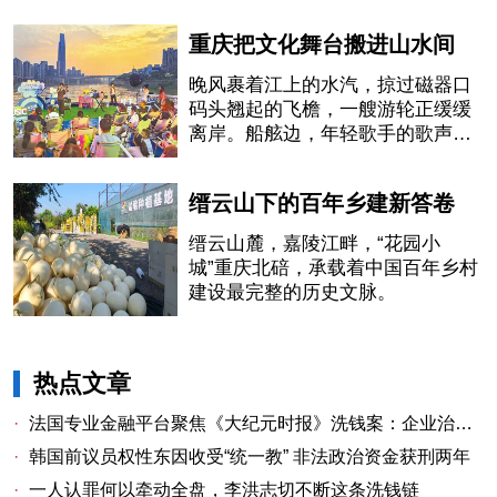
重庆把文化舞台搬进山水间
晚风裹着江上的水汽，掠过磁器口
码头翘起的飞檐，一艘游轮正缓缓
离岸。船舷边，年轻歌手的歌声刚
落下最后一个音符，岸上的行人纷
纷驻足
缙云山下的百年乡建新答卷
缙云山麓，嘉陵江畔，“花园小
城”重庆北碚，承载着中国百年乡村
建设最完整的历史文脉。
热点文章
·
法国专业金融平台聚焦《大纪元时报》洗钱案：企业治理漏洞与监管警示
·
韩国前议员权性东因收受“统一教” 非法政治资金获刑两年
·
一人认罪何以牵动全盘，李洪志切不断这条洗钱链