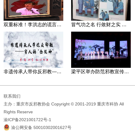
双重标准！李洪志的谎言藏不住了
冒气功之名 行敛财之实 张宏堡义女“小倩”团伙覆灭记
非遗传承人带你反邪教—害人的“全能神”
梁平区举办防范邪教宣传专场文艺演出
联系我们
主办：重庆市反邪教协会
Copyright © 2001-2019 重庆市科协 All
Rights Reserve
渝ICP备2021001722号-1
渝公网安备 50010302001627号