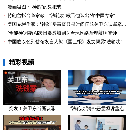
·
漫画组图：“神韵”的鬼把戏
·
特朗普拆台章家敦：“法轮功”喉舌包装出的“中国专家”
·
美国专栏作家：“神韵”受审查只是时间问题关卫东认罪牵出与《大纪元时报》资金链条
·
“全能神”邪教AI跨国渗透加剧为全球网络治理敲响警钟
·
中国驻以色列使馆发言人就《国土报》发文揭露“法轮功”邪教本质答记者问
精彩视频
突发！关卫东当庭认罪
“法轮功”海外恶意缠诉盘点