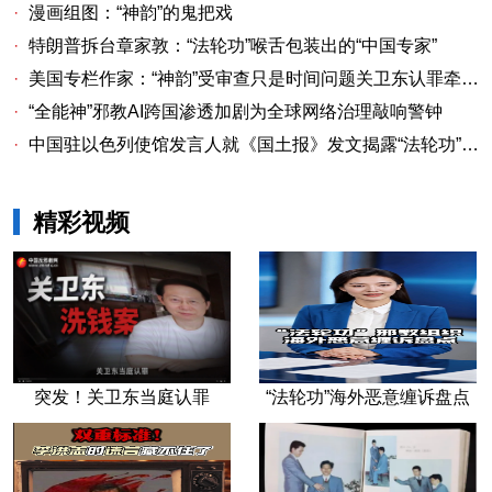
·
漫画组图：“神韵”的鬼把戏
·
特朗普拆台章家敦：“法轮功”喉舌包装出的“中国专家”
·
美国专栏作家：“神韵”受审查只是时间问题关卫东认罪牵出与《大纪元时报》资金链条
·
“全能神”邪教AI跨国渗透加剧为全球网络治理敲响警钟
·
中国驻以色列使馆发言人就《国土报》发文揭露“法轮功”邪教本质答记者问
精彩视频
突发！关卫东当庭认罪
“法轮功”海外恶意缠诉盘点