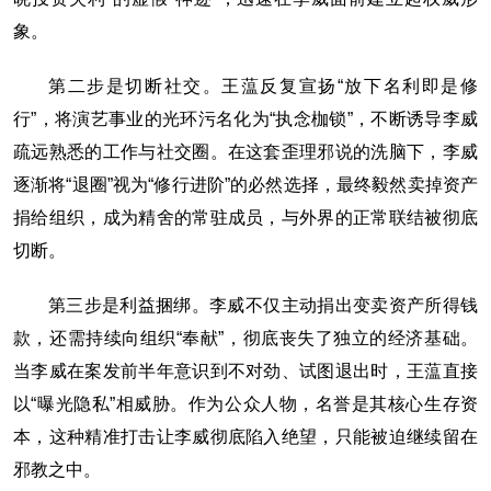
象。
第二步是切断社交。王蕰反复宣扬“放下名利即是修
行”，将演艺事业的光环污名化为“执念枷锁”，不断诱导李威
疏远熟悉的工作与社交圈。在这套歪理邪说的洗脑下，李威
逐渐将“退圈”视为“修行进阶”的必然选择，最终毅然卖掉资产
捐给组织，成为精舍的常驻成员，与外界的正常联结被彻底
切断。
第三步是利益捆绑。李威不仅主动捐出变卖资产所得钱
款，还需持续向组织“奉献”，彻底丧失了独立的经济基础。
当李威在案发前半年意识到不对劲、试图退出时，王蕰直接
以“曝光隐私”相威胁。作为公众人物，名誉是其核心生存资
本，这种精准打击让李威彻底陷入绝望，只能被迫继续留在
邪教之中。