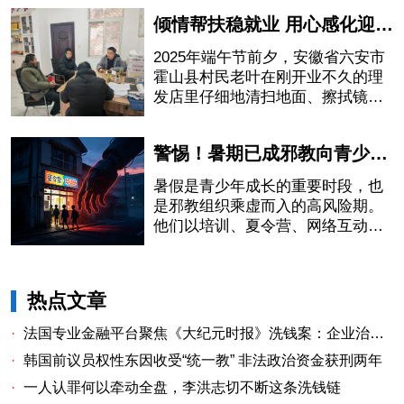
倾情帮扶稳就业 用心感化迎重生——一个“全能神”人员的重生
2025年端午节前夕，安徽省六安市
霍山县村民老叶在刚开业不久的理
发店里仔细地清扫地面、擦拭镜
子。6月的霍山酷暑难当，正在卖力
干活的老叶虽然脸上汗如雨下，内
警惕！暑期已成邪教向青少年渗透的高发窗口
心却是从未有过的宁静平和。他感
慨万千地说：“要好好干活，好好赚
暑假是青少年成长的重要时段，也
钱，把这些年落下的活给补上，不
是邪教组织乘虚而入的高风险期。
然太对不起政府和我的家人了。”
他们以培训、夏令营、网络互动、
兼职打工等青少年熟悉的形式为掩
护，将洗脑与控制的黑手悄然植入
其中。
热点文章
·
法国专业金融平台聚焦《大纪元时报》洗钱案：企业治理漏洞与监管警示
·
韩国前议员权性东因收受“统一教” 非法政治资金获刑两年
·
一人认罪何以牵动全盘，李洪志切不断这条洗钱链