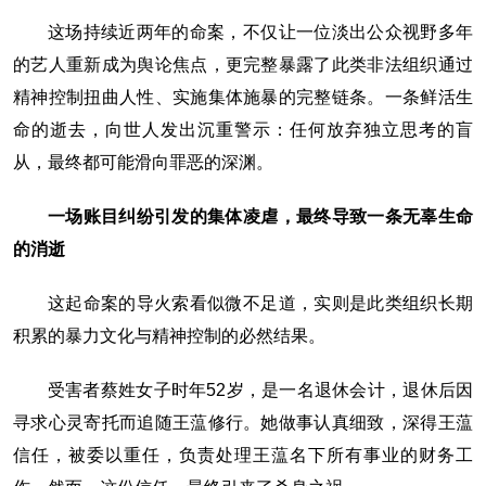
这场持续近两年的命案，不仅让一位淡出公众视野多年
的艺人重新成为舆论焦点，更完整暴露了此类非法组织通过
精神控制扭曲人性、实施集体施暴的完整链条。一条鲜活生
命的逝去，向世人发出沉重警示：任何放弃独立思考的盲
从，最终都可能滑向罪恶的深渊。
一场账目纠纷引发的集体凌虐，最终导致一条无辜生命
的消逝
这起命案的导火索看似微不足道，实则是此类组织长期
积累的暴力文化与精神控制的必然结果。
受害者蔡姓女子时年52岁，是一名退休会计，退休后因
寻求心灵寄托而追随王蕰修行。她做事认真细致，深得王蕰
信任，被委以重任，负责处理王蕰名下所有事业的财务工