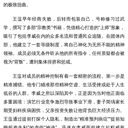
的极致扭曲。
王蕰早年经商失败，后转而包装自己，号称修习过武
学，撰写了多部“宗教类”书籍，凭借精心打造的“上师”形象，
吸引了包括李威在内的众多名流和普通民众追随。在团体内
部，他建立了一套等级制度，将自己神化为无所不能的精神
领袖。成员必须无条件听从他的所有指令，任何质疑都会被
视为“背叛”，遭到集体排挤和惩戒。
王蕰对成员的精神控制有着一套精密的流程。第一步是
精准捕猎。他专门瞄准那些精神空虚、生活受挫或处于人生
低谷的人群。李威之所以深陷其中，正是因为当时他正面临
多重困境：演艺行业竞争激烈导致事业下滑，妻子简瑀家长
期受妇科疾病困扰，父亲投资失败让他背负巨大经济压力。
王蕰通过提前打探个人隐私，制造出“精准预判病症”“提前知
晓投资失利”的虚假“神迹”，迅速在李威面前建立起权威形