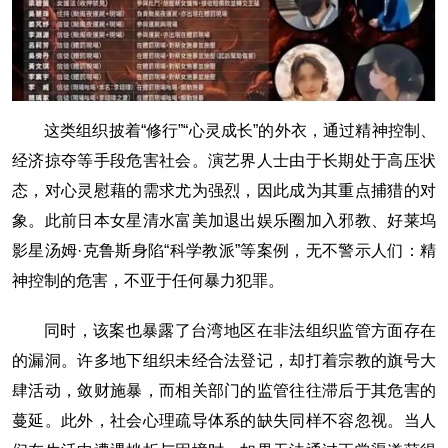
这类组织披着“修行”“心灵成长”的外衣，通过精神控制、
经济掠夺等手段危害社会。演艺界人士由于长期处于高压状
态，对心灵慰藉的需求尤为强烈，因此成为其重点捕猎的对
象。此前日本女星清水富美加退出娱乐圈加入邪教、好莱坞
影星汤姆·克鲁斯身陷“科学教派”等案例，无不警示人们：精
神控制的危害，不亚于任何暴力犯罪。
同时，该案也暴露了台湾地区在非法组织监管方面存在
的漏洞。许多地下组织未经合法登记，却打着宗教的旗号大
肆活动，敛财施暴，而相关部门的监管往往滞后于其危害的
蔓延。此外，社会心理疏导体系的缺失同样不容忽视。当人