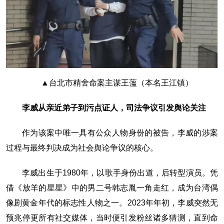
▲台北市精舍命案主谋王薀（本名王江镇）
李威从亲近弟子到污点证人，司法争议引发舆论关注
作为该案中唯一具有公众人物身份的被告，李威的涉案
过程与最终判决成为社会舆论争议的核心。
李威出生于1980年，以歌手身份出道，后转型演员。凭
借《放羊的星星》中的男二号韩志胤一角走红，成为台湾偶
像剧黄金年代的标志性人物之一。2023年年初，李威突然无
预兆停更所有社交媒体，当时便引发粉丝诸多猜测，直到命