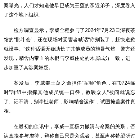
案曝光，人们才知道他早已成为王蕰的亲近弟子，深度卷入
了这个地下组织。
检方调查显示，李威全程参与了2024年7月23日深夜茶
馆的“批斗会”，还在现场对受害者喊话“你别装了，赶快道歉
就没事。”这种话语无疑助长了其他成员的施暴气焰。警方还
发现，精舍内带血的木棍与李威住处的木屑成分一致，进一
步加重了其涉案嫌疑。
案发后，李威奉王蕰之命担任“军师”角色，在“0724临
时”群组中指挥其他成员统一口径，教唆众人“被问就说忘
了、记不清，别牵扯老师，影响精舍运作”，试图掩盖案件真
相。
在最初的侦讯中，李威一直极力撇清与命案的关系，否
认直接参与虐待，辩称自己只是旁观者，甚至声称希望研讨