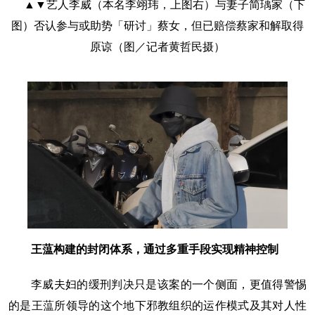
▲▼艺人李威（本名李翊玮，上图右）与妻子简瑀家（下
图）否认参与或助势「研讨」蔡女，但已赔偿蔡家和解取得
原谅（图／记者黄哲民摄）
王蕰构建的封闭体系，通过多重手段实现精神控制
李威夫妇的缓刑判决只是该案的一个侧面，更值得警惕
的是王蕰所领导的这个地下邪教组织的运作模式及其对人性