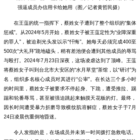
强逼成员办信用卡给她用（图／记者黄哲民摄）
在王蕰的统一指挥下，蔡姓女子遭到了整个组织的“集体
惩戒”。从2024年5月开始，蔡姓女子被王蕰定性为“业障深重
的罪人”，被迫剃光头发以示“忏悔”。她每天必须完成400至
500次“大礼拜”跪地磕头，稍有差池便会遭到其他成员的辱骂
与殴打。2024年7月23日深夜，这场凌虐达到了顶峰。王蕰
将蔡姓女子叫到台北市大安区的“水月草堂”茶馆，以“研讨”为
名，组织多名核心成员对其进行“公审”。在长达三个多小时
的时间里，蔡姓女子被要求不停起身、下跪，遭受推拉、踢
踹和轮番辱骂，甚至被强迫跳起来触摸天花板的灯。最终，
因长时间遭受暴力折磨导致横纹肌溶解症，蔡姓女子于7月
24日凌晨伤重倒地昏迷。
令人发指的是，在场成员并未第一时间拨打急救电话。