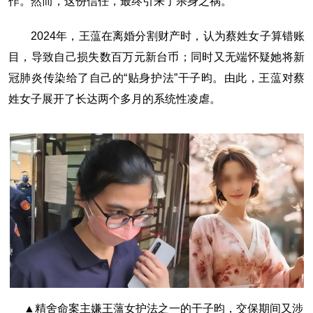
作。然而，这份信任，最终引来了杀身之祸。
2024年，王蕰在离婚分割财产时，认为蔡姓女子算错账
目，导致自己损失数百万元新台币；同时又无端怀疑她将新
冠肺炎传染给了自己的“贴身护法”干子昀。由此，王蕰对蔡
姓女子展开了长达两个多月的系统性凌虐。
▲精舍命案主嫌王薀女护法之一的干子昀，交保期间又涉