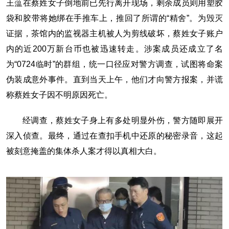
王蕰在蔡姓女子倒地前已先行离开现场，剩余成员则用塑胶
袋和胶带将她绑在手推车上，推回了所谓的“精舍”。为毁灭
证据，茶馆内的监视器主机被人为剪线破坏，蔡姓女子账户
内的近200万新台币也被迅速转走。涉案成员还成立了名
为“0724临时”的群组，统一口径应对警方调查，试图将命案
伪装成意外事件。直到当天上午，他们才向警方报案，并谎
称蔡姓女子因不明原因死亡。
经调查，蔡姓女子身上有多处明显外伤，警方随即展开
深入侦查。最终，通过在查扣手机中还原的秘密录音，这起
被刻意掩盖的集体杀人案才得以真相大白。