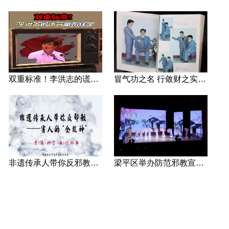
双重标准！李洪志的谎言藏不住了
冒气功之名 行敛财之实 张宏堡义女“小倩”团伙覆灭记
非遗传承人带你反邪教—害人的“全能神”
梁平区举办防范邪教宣传专场文艺演出