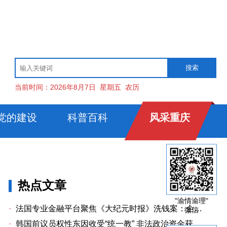
当前时间：
2026年8月7日
星期五
农历
党的建设
科普百科
风采重庆
热点文章
"渝情渝理"
·
法国专业金融平台聚焦《大纪元时报》洗钱案：企业治理漏洞与监管警示
微信
·
韩国前议员权性东因收受“统一教” 非法政治资金获刑两年