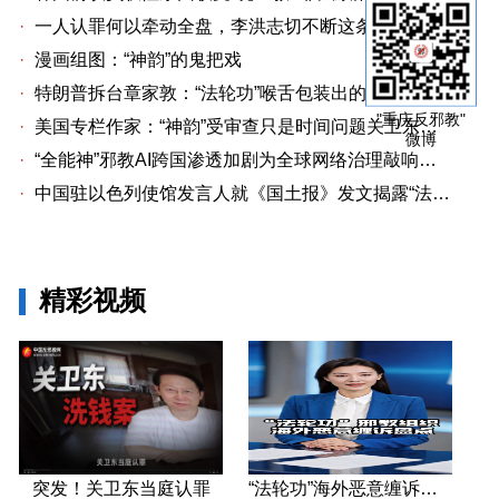
·
一人认罪何以牵动全盘，李洪志切不断这条洗钱链
·
漫画组图：“神韵”的鬼把戏
·
特朗普拆台章家敦：“法轮功”喉舌包装出的“中国专家”
"重庆反邪教"
·
美国专栏作家：“神韵”受审查只是时间问题关卫东认罪牵出与《大纪元时报》资金链条
微博
·
“全能神”邪教AI跨国渗透加剧为全球网络治理敲响警钟
·
中国驻以色列使馆发言人就《国土报》发文揭露“法轮功”邪教本质答记者问
精彩视频
突发！关卫东当庭认罪
“法轮功”海外恶意缠诉盘点