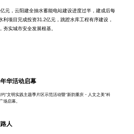
.8亿元，云阳建全抽水蓄能电站建设进度过半，建成后每
水利项目完成投资31.2亿元，跳蹬水库工程有序建设，
，夯实城市安全发展根基。
嘉年华活动启幕
有约”文明实践主题季片区示范活动暨“新韵重庆・人文之美”科
广场启幕。
赶路人