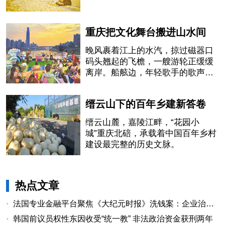
重庆把文化舞台搬进山水间
晚风裹着江上的水汽，掠过磁器口
码头翘起的飞檐，一艘游轮正缓缓
离岸。船舷边，年轻歌手的歌声刚
落下最后一个音符，岸上的行人纷
纷驻足
缙云山下的百年乡建新答卷
缙云山麓，嘉陵江畔，“花园小
城”重庆北碚，承载着中国百年乡村
建设最完整的历史文脉。
热点文章
·
法国专业金融平台聚焦《大纪元时报》洗钱案：企业治理漏洞与监管警示
·
韩国前议员权性东因收受“统一教” 非法政治资金获刑两年