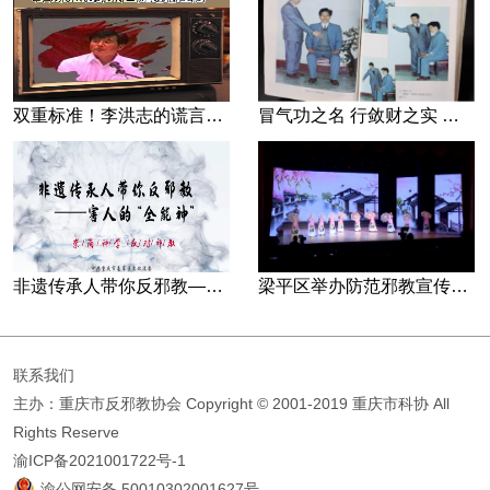
双重标准！李洪志的谎言藏不住了
冒气功之名 行敛财之实 张宏堡义女“小倩”团伙覆灭记
非遗传承人带你反邪教—害人的“全能神”
梁平区举办防范邪教宣传专场文艺演出
联系我们
主办：重庆市反邪教协会
Copyright © 2001-2019 重庆市科协 All
Rights Reserve
渝ICP备2021001722号-1
渝公网安备 50010302001627号