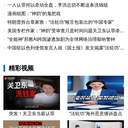
·
一人认罪何以牵动全盘，李洪志切不断这条洗钱链
·
漫画组图：“神韵”的鬼把戏
·
特朗普拆台章家敦：“法轮功”喉舌包装出的“中国专家”
·
美国专栏作家：“神韵”受审查只是时间问题关卫东认罪牵出与《大纪元时报》资金链条
·
“全能神”邪教AI跨国渗透加剧为全球网络治理敲响警钟
·
中国驻以色列使馆发言人就《国土报》发文揭露“法轮功”邪教本质答记者问
精彩视频
突发！关卫东当庭认罪
“法轮功”海外恶意缠诉盘点