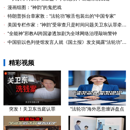
·
漫画组图：“神韵”的鬼把戏
·
特朗普拆台章家敦：“法轮功”喉舌包装出的“中国专家”
·
美国专栏作家：“神韵”受审查只是时间问题关卫东认罪牵出与《大纪元时报》资金链条
·
“全能神”邪教AI跨国渗透加剧为全球网络治理敲响警钟
·
中国驻以色列使馆发言人就《国土报》发文揭露“法轮功”邪教本质答记者问
精彩视频
突发！关卫东当庭认罪
“法轮功”海外恶意缠诉盘点