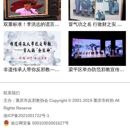
双重标准！李洪志的谎言藏不住了
冒气功之名 行敛财之实 张宏堡义女“小倩”团伙覆灭记
非遗传承人带你反邪教—害人的“全能神”
梁平区举办防范邪教宣传专场文艺演出
联系我们
主办：重庆市反邪教协会
Copyright © 2001-2019 重庆市科协 All
Rights Reserve
渝ICP备2021001722号-1
渝公网安备 50010302001627号