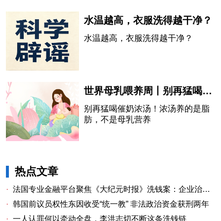
传“吃辣椒会延长寿命”的说法。
水温越高，衣服洗得越干净？
水温越高，衣服洗得越干净？
世界母乳喂养周丨别再猛喝催奶浓汤！浓汤养的是脂肪，不是母乳营养
别再猛喝催奶浓汤！浓汤养的是脂
肪，不是母乳营养
热点文章
·
法国专业金融平台聚焦《大纪元时报》洗钱案：企业治理漏洞与监管警示
·
韩国前议员权性东因收受“统一教” 非法政治资金获刑两年
·
一人认罪何以牵动全盘，李洪志切不断这条洗钱链