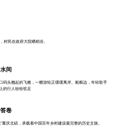
府，村民在政府大院晒稻谷。
山水间
口码头翘起的飞檐，一艘游轮正缓缓离岸。船舷边，年轻歌手
上的行人纷纷驻足
新答卷
城”重庆北碚，承载着中国百年乡村建设最完整的历史文脉。