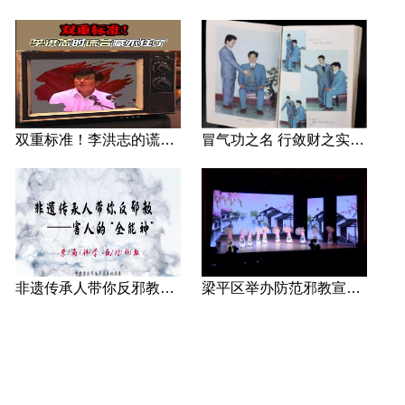
双重标准！李洪志的谎言藏不住了
冒气功之名 行敛财之实 张宏堡义女“小倩”团伙覆灭记
非遗传承人带你反邪教—害人的“全能神”
梁平区举办防范邪教宣传专场文艺演出