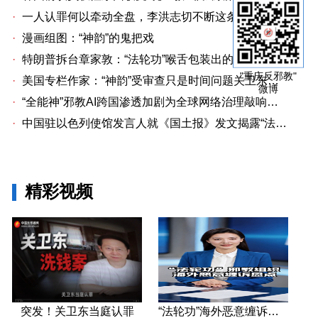
·
一人认罪何以牵动全盘，李洪志切不断这条洗钱链
·
漫画组图：“神韵”的鬼把戏
·
特朗普拆台章家敦：“法轮功”喉舌包装出的“中国专家”
"重庆反邪教"
·
美国专栏作家：“神韵”受审查只是时间问题关卫东认罪牵出与《大纪元时报》资金链条
微博
·
“全能神”邪教AI跨国渗透加剧为全球网络治理敲响警钟
·
中国驻以色列使馆发言人就《国土报》发文揭露“法轮功”邪教本质答记者问
精彩视频
突发！关卫东当庭认罪
“法轮功”海外恶意缠诉盘点