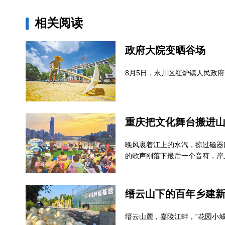
相关阅读
政府大院变晒谷场
8月5日，永川区红炉镇人民政
重庆把文化舞台搬进
晚风裹着江上的水汽，掠过磁器
的歌声刚落下最后一个音符，岸
缙云山下的百年乡建
缙云山麓，嘉陵江畔，“花园小