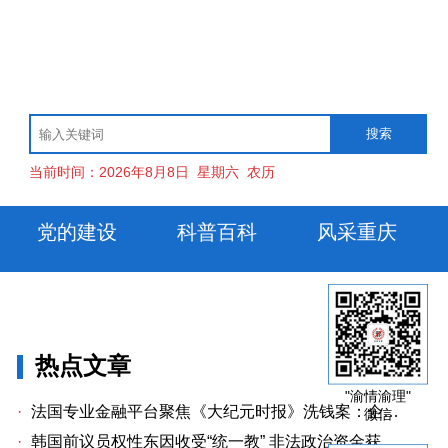
当前时间：
2026年8月8日
星期六
农历
党的建设
科普百科
风采重庆
热点文章
"渝情渝理"
·
法国专业金融平台聚焦《大纪元时报》洗钱案：企业治理漏洞与监管警示
微信
·
韩国前议员权性东因收受“统一教” 非法政治资金获刑两年