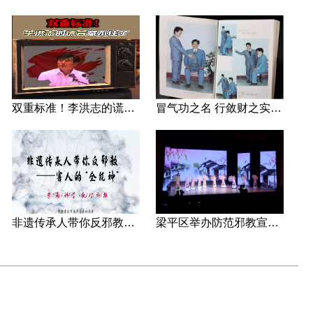
双重标准！李洪志的谎言藏不住了
冒气功之名 行敛财之实 张宏堡义女“小倩”团伙覆灭记
非遗传承人带你反邪教—害人的“全能神”
梁平区举办防范邪教宣传专场文艺演出