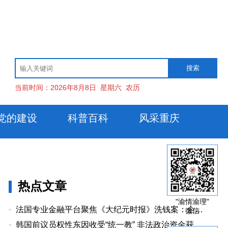
当前时间：
2026年8月8日
星期六
农历
党的建设
科普百科
风采重庆
热点文章
"渝情渝理"
·
法国专业金融平台聚焦《大纪元时报》洗钱案：企业治理漏洞与监管警示
微信
·
韩国前议员权性东因收受“统一教” 非法政治资金获刑两年