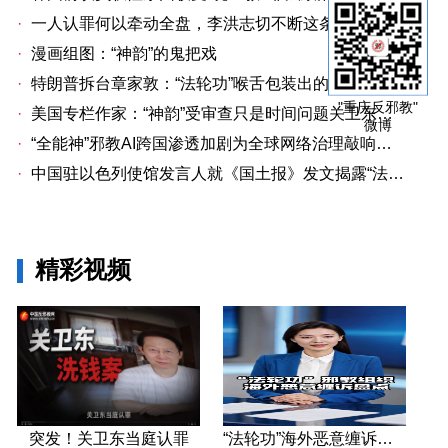
·
一人认罪何以牵动全盘，李洪志切不断这条洗钱链
·
漫画组图：“神韵”的鬼把戏
·
特朗普拆台章家敦：“法轮功”喉舌包装出的“中国专家”
"重庆反邪教"
·
美国专栏作家：“神韵”受审查只是时间问题关卫东认罪牵出与《大纪元时报》资金链条
微博
·
“全能神”邪教AI跨国渗透加剧为全球网络治理敲响警钟
·
中国驻以色列使馆发言人就《国土报》发文揭露“法轮功”邪教本质答记者问
精彩视频
突发！关卫东当庭认罪
“法轮功”海外恶意缠诉盘点