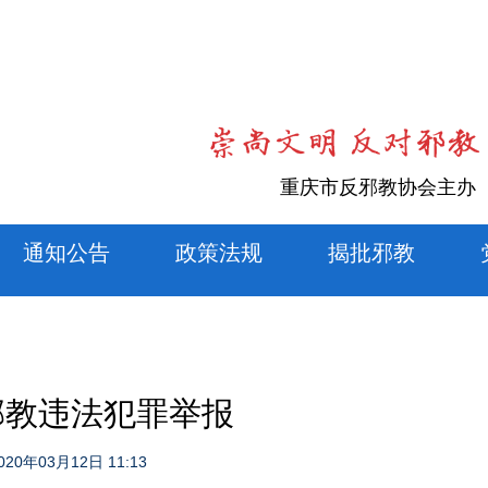
重庆市反邪教协会主办
通知公告
政策法规
揭批邪教
邪教违法犯罪举报
020年03月12日 11:13