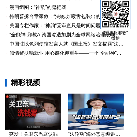
·
漫画组图：“神韵”的鬼把戏
·
特朗普拆台章家敦：“法轮功”喉舌包装出的“中国专家”
·
美国专栏作家：“神韵”受审查只是时间问题关卫东认罪牵出与《大纪元时报》资金链条
"重庆反邪教"
·
“全能神”邪教AI跨国渗透加剧为全球网络治理敲响警钟
微博
·
中国驻以色列使馆发言人就《国土报》发文揭露“法轮功”邪教本质答记者问
·
倾情帮扶稳就业 用心感化迎重生——一个“全能神”人员的重生
精彩视频
突发！关卫东当庭认罪
“法轮功”海外恶意缠诉盘点