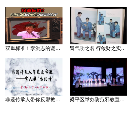
双重标准！李洪志的谎言藏不住了
冒气功之名 行敛财之实 张宏堡义女“小倩”团伙覆灭记
非遗传承人带你反邪教—害人的“全能神”
梁平区举办防范邪教宣传专场文艺演出