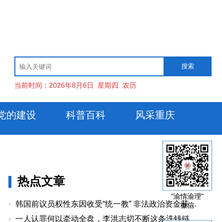
当前时间：
2026年8月6日
星期四
农历
党的建设
科普百科
风采重庆
热点文章
"渝情渝理"
·
韩国前议员权性东因收受“统一教” 非法政治资金获刑两年
微信
·
一人认罪何以牵动全盘，李洪志切不断这条洗钱链