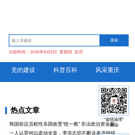
当前时间：
2026年8月6日
星期四
农历
党的建设
科普百科
风采重庆
热点文章
"渝情渝理"
·
韩国前议员权性东因收受“统一教” 非法政治资金获刑两年
微信
·
一人认罪何以牵动全盘，李洪志切不断这条洗钱链