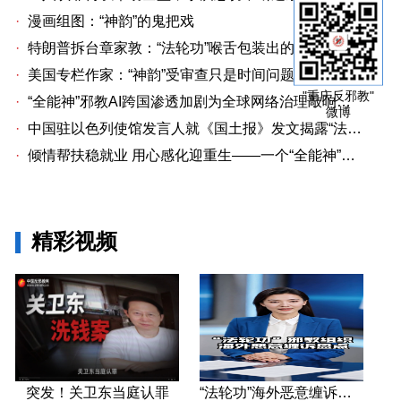
·
漫画组图：“神韵”的鬼把戏
·
特朗普拆台章家敦：“法轮功”喉舌包装出的“中国专家”
·
美国专栏作家：“神韵”受审查只是时间问题关卫东认罪牵出与《大纪元时报》资金链条
"重庆反邪教"
·
“全能神”邪教AI跨国渗透加剧为全球网络治理敲响警钟
微博
·
中国驻以色列使馆发言人就《国土报》发文揭露“法轮功”邪教本质答记者问
·
倾情帮扶稳就业 用心感化迎重生——一个“全能神”人员的重生
精彩视频
突发！关卫东当庭认罪
“法轮功”海外恶意缠诉盘点