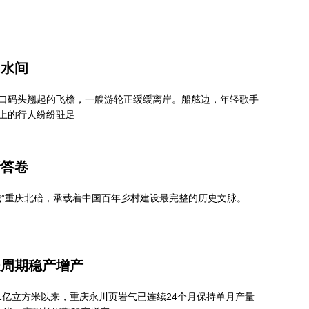
山水间
口码头翘起的飞檐，一艘游轮正缓缓离岸。船舷边，年轻歌手
上的行人纷纷驻足
新答卷
城”重庆北碚，承载着中国百年乡村建设最完整的历史文脉。
长周期稳产增产
破1亿立方米以来，重庆永川页岩气已连续24个月保持单月产量