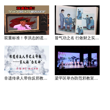
双重标准！李洪志的谎言藏不住了
冒气功之名 行敛财之实 张宏堡义女“小倩”团伙覆灭记
非遗传承人带你反邪教—害人的“全能神”
梁平区举办防范邪教宣传专场文艺演出