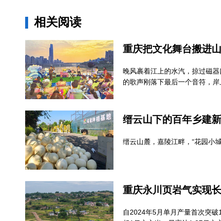
相关阅读
重庆把文化舞台搬进
晚风裹着江上的水汽，掠过磁器
的歌声刚落下最后一个音符，岸
缙云山下的百年乡建
缙云山麓，嘉陵江畔，“花园小
重庆永川页岩气实现
自2024年5月单月产量首次突