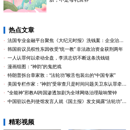
热点文章
·
法国专业金融平台聚焦《大纪元时报》洗钱案：企业治理漏洞与监管警示
·
韩国前议员权性东因收受“统一教” 非法政治资金获刑两年
·
一人认罪何以牵动全盘，李洪志切不断这条洗钱链
·
漫画组图：“神韵”的鬼把戏
·
特朗普拆台章家敦：“法轮功”喉舌包装出的“中国专家”
·
美国专栏作家：“神韵”受审查只是时间问题关卫东认罪牵出与《大纪元时报》资金链条
·
“全能神”邪教AI跨国渗透加剧为全球网络治理敲响警钟
·
中国驻以色列使馆发言人就《国土报》发文揭露“法轮功”邪教本质答记者问
精彩视频