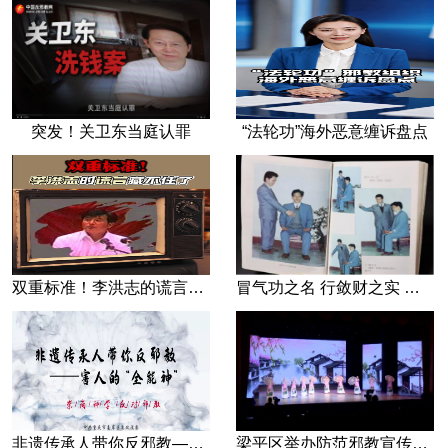
突发！关卫东当庭认罪
“法轮功”海外恶意缠诉盘点
双重标准！李洪志的谎言藏不住了
冒气功之名 行敛财之实 张宏堡义女“小倩”团伙覆灭记
非遗传承人带你反邪教—害人的“全能神”
梁平区举办防范邪教宣传专场文艺演出