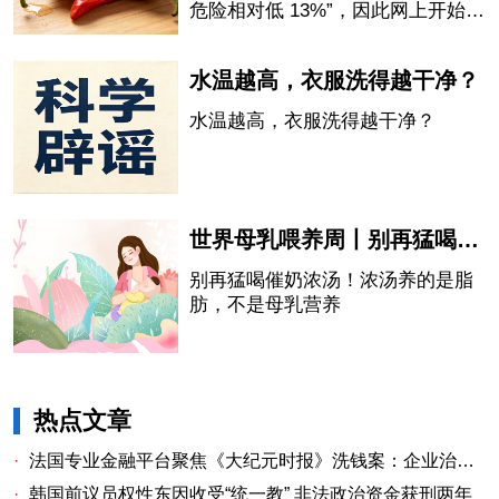
危险相对低 13%”，因此网上开始流
传“吃辣椒会延长寿命”的说法。
水温越高，衣服洗得越干净？
水温越高，衣服洗得越干净？
世界母乳喂养周丨别再猛喝催奶浓汤！浓汤养的是脂肪，不是母乳营养
别再猛喝催奶浓汤！浓汤养的是脂
肪，不是母乳营养
热点文章
·
法国专业金融平台聚焦《大纪元时报》洗钱案：企业治理漏洞与监管警示
·
韩国前议员权性东因收受“统一教” 非法政治资金获刑两年