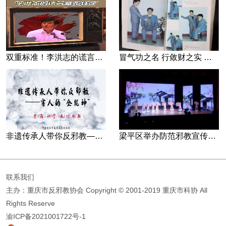
双重标准！李洪志的谎言藏不住了
冒气功之名 行敛财之实 张宏堡义女“小倩”团伙覆灭记
非遗传承人带你反邪教—害人的“全能神”
梁平区举办防范邪教宣传专场文艺演出
联系我们
主办：重庆市反邪教协会
Copyright © 2001-2019 重庆市科协 All
Rights Reserve
渝ICP备2021001722号-1