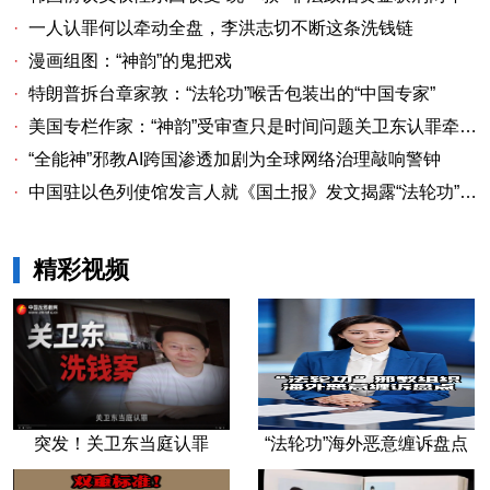
·
一人认罪何以牵动全盘，李洪志切不断这条洗钱链
·
漫画组图：“神韵”的鬼把戏
·
特朗普拆台章家敦：“法轮功”喉舌包装出的“中国专家”
·
美国专栏作家：“神韵”受审查只是时间问题关卫东认罪牵出与《大纪元时报》资金链条
·
“全能神”邪教AI跨国渗透加剧为全球网络治理敲响警钟
·
中国驻以色列使馆发言人就《国土报》发文揭露“法轮功”邪教本质答记者问
精彩视频
突发！关卫东当庭认罪
“法轮功”海外恶意缠诉盘点