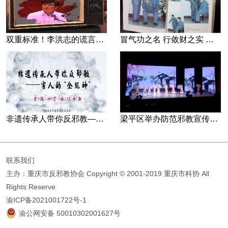
双重标准！李洪志的谎言藏不住了
冒气功之名 行敛财之实 张宏堡义女“小倩”团伙覆灭记
非遗传承人带你反邪教—害人的“全能神”
梁平区举办防范邪教宣传专场文艺演出
联系我们
主办：重庆市反邪教协会
Copyright © 2001-2019 重庆市科协 All
Rights Reserve
渝ICP备2021001722号-1
渝公网安备 50010302001627号