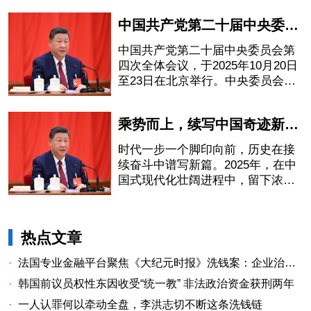
中国共产党第二十届中央委员会第四次全体会议在京举行
中国共产党第二十届中央委员会第
四次全体会议，于2025年10月20日
至23日在北京举行。中央委员会总
书记习近平作重要讲话。
乘势而上，续写中国奇迹新篇章——党的二十届四中全会侧记
时代一步一个脚印向前，历史在接
续奋斗中谱写新篇。2025年，在中
国式现代化壮阔进程中，留下浓墨
重彩的一笔。
热点文章
·
法国专业金融平台聚焦《大纪元时报》洗钱案：企业治理漏洞与监管警示
·
韩国前议员权性东因收受“统一教” 非法政治资金获刑两年
·
一人认罪何以牵动全盘，李洪志切不断这条洗钱链