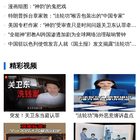
·
漫画组图：“神韵”的鬼把戏
·
特朗普拆台章家敦：“法轮功”喉舌包装出的“中国专家”
·
美国专栏作家：“神韵”受审查只是时间问题关卫东认罪牵出与《大纪元时报》资金链条
·
“全能神”邪教AI跨国渗透加剧为全球网络治理敲响警钟
·
中国驻以色列使馆发言人就《国土报》发文揭露“法轮功”邪教本质答记者问
精彩视频
突发！关卫东当庭认罪
“法轮功”海外恶意缠诉盘点