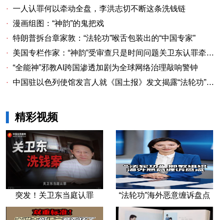
·
一人认罪何以牵动全盘，李洪志切不断这条洗钱链
·
漫画组图：“神韵”的鬼把戏
·
特朗普拆台章家敦：“法轮功”喉舌包装出的“中国专家”
·
美国专栏作家：“神韵”受审查只是时间问题关卫东认罪牵出与《大纪元时报》资金链条
·
“全能神”邪教AI跨国渗透加剧为全球网络治理敲响警钟
·
中国驻以色列使馆发言人就《国土报》发文揭露“法轮功”邪教本质答记者问
精彩视频
突发！关卫东当庭认罪
“法轮功”海外恶意缠诉盘点