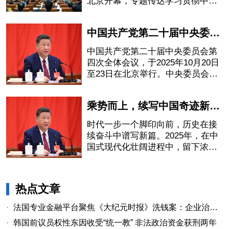
北京开幕，专题传达学习贯彻中共
二十届四中全会精神。
中国共产党第二十届中央委员会第四次全体会议在京举行
中国共产党第二十届中央委员会第
四次全体会议，于2025年10月20日
至23日在北京举行。中央委员会总
书记习近平作重要讲话。
乘势而上，续写中国奇迹新篇章——党的二十届四中全会侧记
时代一步一个脚印向前，历史在接
续奋斗中谱写新篇。2025年，在中
国式现代化壮阔进程中，留下浓墨
重彩的一笔。
热点文章
·
法国专业金融平台聚焦《大纪元时报》洗钱案：企业治理漏洞与监管警示
·
韩国前议员权性东因收受“统一教” 非法政治资金获刑两年