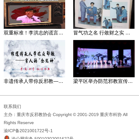
双重标准！李洪志的谎言藏不住了
冒气功之名 行敛财之实 张宏堡义女“小倩”团伙覆灭记
非遗传承人带你反邪教—害人的“全能神”
梁平区举办防范邪教宣传专场文艺演出
联系我们
主办：重庆市反邪教协会
Copyright © 2001-2019 重庆市科协 All
Rights Reserve
渝ICP备2021001722号-1
渝公网安备 50010302001627号