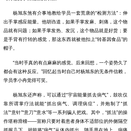
杨旭东煞有介事地教给学员一套荒唐的“检测方法”：伸
出手掌感应能量。他胡诌道，如果手掌发麻、刺痛，这个物
品就有问题；如果手掌发热、发沉，这个物品就是好货；要
是手背有拧转的感觉，那这东西就被他扣上“转基因食品”的
帽子。
“当时手真的有点麻麻的感觉。后来回想，一个姿势久了
都会有这种反应。”回忆起当时自己对杨旭东的无条件信赖，
学员李小冉觉得可笑。
杨旭东还声称，可以通过“宇宙能量抓去病气”，鼓吹仅
靠所谓掌疗法就能“抓出病气、调理病症”，并炮制了“抓
法”“意针”“意刀”“意水”等一系列骗人把戏。其中，“抓法”的操
作堪称滑稽——宣称只要对着患者身体不适部位的外侧隔空
抓握几下，就能将“病气”从体内抓出，随手甩在地上，病痛