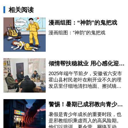
相关阅读
漫画组图：“神韵”的鬼把戏
漫画组图：“神韵”的鬼把戏
倾情帮扶稳就业 用心感化迎重生——一个“全能神”人员的重生
2025年端午节前夕，安徽省六安市
霍山县村民老叶在刚开业不久的理
发店里仔细地清扫地面、擦拭镜
子。6月的霍山酷暑难当，正在卖力
干活的老叶虽然脸上汗如雨下，内
警惕！暑期已成邪教向青少年渗透的高发窗口
心却是从未有过的宁静平和。他感
慨万千地说：“要好好干活，好好赚
暑假是青少年成长的重要时段，也
钱，把这些年落下的活给补上，不
是邪教组织乘虚而入的高风险期。
然太对不起政府和我的家人了。”
他们以培训、夏令营、网络互动、