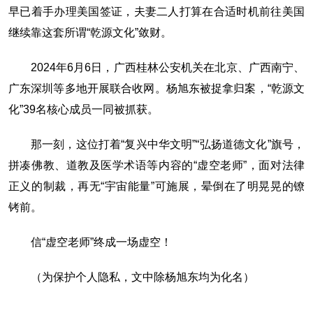
早已着手办理美国签证，夫妻二人打算在合适时机前往美国
继续靠这套所谓“乾源文化”敛财。
2024年6月6日，广西桂林公安机关在北京、广西南宁、
广东深圳等多地开展联合收网。杨旭东被捉拿归案，“乾源文
化”39名核心成员一同被抓获。
那一刻，这位打着“复兴中华文明”“弘扬道德文化”旗号，
拼凑佛教、道教及医学术语等内容的“虚空老师”，面对法律
正义的制裁，再无“宇宙能量”可施展，晕倒在了明晃晃的镣
铐前。
信“虚空老师”终成一场虚空！
（为保护个人隐私，文中除杨旭东均为化名）