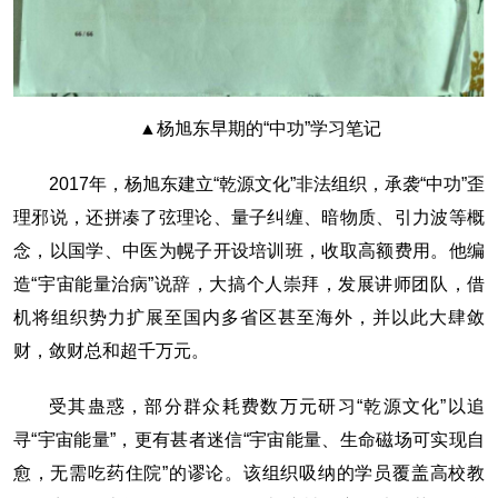
▲杨旭东早期的“中功”学习笔记
2017年，杨旭东建立“乾源文化”非法组织，承袭“中功”歪
理邪说，还拼凑了弦理论、量子纠缠、暗物质、引力波等概
念，以国学、中医为幌子开设培训班，收取高额费用。他编
造“宇宙能量治病”说辞，大搞个人崇拜，发展讲师团队，借
机将组织势力扩展至国内多省区甚至海外，并以此大肆敛
财，敛财总和超千万元。
受其蛊惑，部分群众耗费数万元研习“乾源文化”以追
寻“宇宙能量”，更有甚者迷信“宇宙能量、生命磁场可实现自
愈，无需吃药住院”的谬论。该组织吸纳的学员覆盖高校教