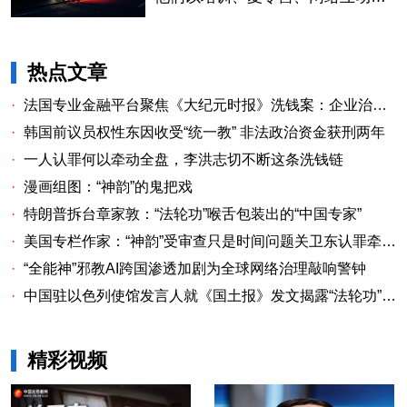
兼职打工等青少年熟悉的形式为掩
护，将洗脑与控制的黑手悄然植入
其中。
热点文章
·
法国专业金融平台聚焦《大纪元时报》洗钱案：企业治理漏洞与监管警示
·
韩国前议员权性东因收受“统一教” 非法政治资金获刑两年
·
一人认罪何以牵动全盘，李洪志切不断这条洗钱链
·
漫画组图：“神韵”的鬼把戏
·
特朗普拆台章家敦：“法轮功”喉舌包装出的“中国专家”
·
美国专栏作家：“神韵”受审查只是时间问题关卫东认罪牵出与《大纪元时报》资金链条
·
“全能神”邪教AI跨国渗透加剧为全球网络治理敲响警钟
·
中国驻以色列使馆发言人就《国土报》发文揭露“法轮功”邪教本质答记者问
精彩视频