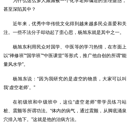
为什么这么多人频频被一个化学老师编造的歪理蛊惑，
甚至深陷其中？
近年来，优秀中华传统文化得到越来越多民众喜爱和关
注。一些不法分子却动起了歪心思，杨旭东就是其中之一。
杨旭东利用民众对国学、中医等的学习热情，在市面上
以“禅修班”“国学班”“中医课堂”等形式，推广他自创的所谓“能
量风水学”。
杨旭东说：“因为我研究的是虚空的物质，大家可以叫
我‘虚空老师’。”
在初级班和中级班中，这位“虚空老师”带学员练习站
桩、震颤等所谓功法。“体内的病气，通过震颤，从脚底涌泉
穴排入地下。”这就是他的治病方法。