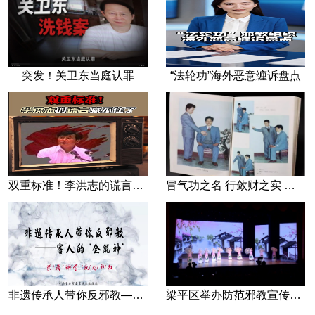
突发！关卫东当庭认罪
“法轮功”海外恶意缠诉盘点
双重标准！李洪志的谎言藏不住了
冒气功之名 行敛财之实 张宏堡义女“小倩”团伙覆灭记
非遗传承人带你反邪教—害人的“全能神”
梁平区举办防范邪教宣传专场文艺演出