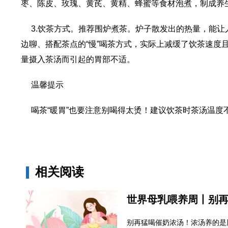
枣、陈皮、玫瑰、黄芪、黄精、蜂蜜等食材泡煮，制成养
3.饮茶方式。推荐围炉煮茶。炉子散发出的热量，能
边聊、搭配茶点的“慢”喝茶方式，实际上减缓了饮茶速度
量摄入茶汤而引起的胃部不适。
温馨提示
喝茶“暖胃”也要注意别喝得太烫！建议饮茶时茶汤温度
相关阅读
别再猛喝催奶浓汤！浓汤养的是