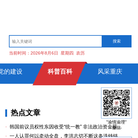
当前时间：
2026年8月6日
星期四
农历
党的建设
科普百科
风采重庆
热点文章
"渝情渝理"
·
韩国前议员权性东因收受“统一教” 非法政治资金获刑两年
微信
·
一人认罪何以牵动全盘，李洪志切不断这条洗钱链