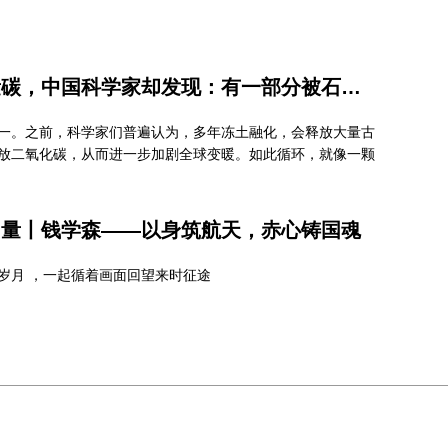
冻土融化本会释放大量碳，中国科学家却发现：有一部分被石头“吃掉”了
一。之前，科学家们普遍认为，多年冻土融化，会释放大量古
放二氧化碳，从而进一步加剧全球变暖。如此循环，就像一颗
力量丨钱学森——以身筑航天，赤心铸国魂
岁月 ，一起循着画面回望来时征途