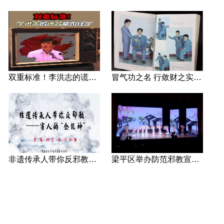
双重标准！李洪志的谎言藏不住了
冒气功之名 行敛财之实 张宏堡义女“小倩”团伙覆灭记
非遗传承人带你反邪教—害人的“全能神”
梁平区举办防范邪教宣传专场文艺演出