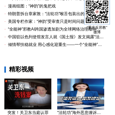
·
漫画组图：“神韵”的鬼把戏
·
特朗普拆台章家敦：“法轮功”喉舌包装出的“中国专家”
·
美国专栏作家：“神韵”受审查只是时间问题关卫东认罪牵出与《大纪元时报》资金链条
"重庆反邪教"
·
“全能神”邪教AI跨国渗透加剧为全球网络治理敲响警钟
微博
·
中国驻以色列使馆发言人就《国土报》发文揭露“法轮功”邪教本质答记者问
·
倾情帮扶稳就业 用心感化迎重生——一个“全能神”人员的重生
精彩视频
突发！关卫东当庭认罪
“法轮功”海外恶意缠诉盘点