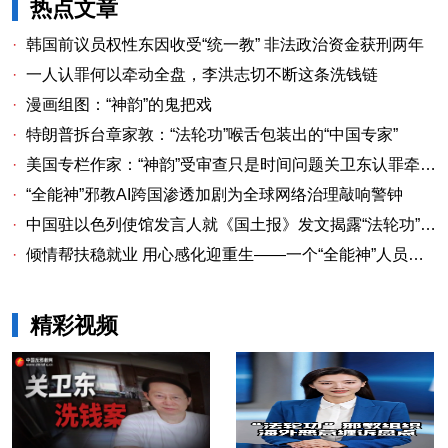
热点文章
·
韩国前议员权性东因收受“统一教” 非法政治资金获刑两年
·
一人认罪何以牵动全盘，李洪志切不断这条洗钱链
·
漫画组图：“神韵”的鬼把戏
·
特朗普拆台章家敦：“法轮功”喉舌包装出的“中国专家”
·
美国专栏作家：“神韵”受审查只是时间问题关卫东认罪牵出与《大纪元时报》资金链条
·
“全能神”邪教AI跨国渗透加剧为全球网络治理敲响警钟
·
中国驻以色列使馆发言人就《国土报》发文揭露“法轮功”邪教本质答记者问
·
倾情帮扶稳就业 用心感化迎重生——一个“全能神”人员的重生
精彩视频