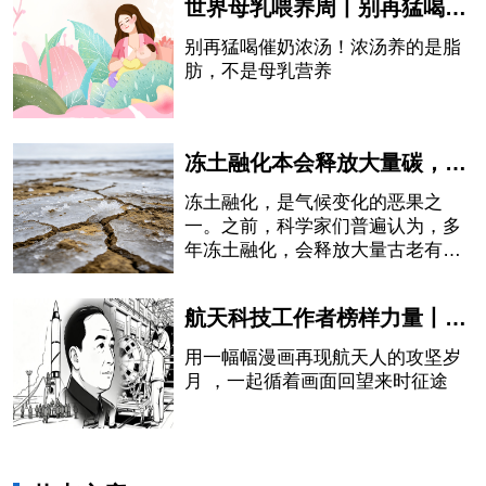
世界母乳喂养周丨别再猛喝催奶浓汤！浓汤养的是脂肪，不是母乳营养
别再猛喝催奶浓汤！浓汤养的是脂
肪，不是母乳营养
冻土融化本会释放大量碳，中国科学家却发现：有一部分被石头“吃掉”了
冻土融化，是气候变化的恶果之
一。之前，科学家们普遍认为，多
年冻土融化，会释放大量古老有机
碳，并经由河流向大气排放二氧化
碳，从而进一步加剧全球变暖。如
航天科技工作者榜样力量丨钱学森——以身筑航天，赤心铸国魂
此循环，就像一颗随时会被引爆的
炸弹。
用一幅幅漫画再现航天人的攻坚岁
月 ，一起循着画面回望来时征途