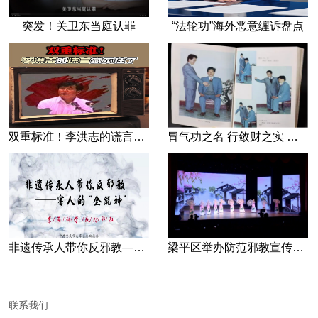
突发！关卫东当庭认罪
“法轮功”海外恶意缠诉盘点
双重标准！李洪志的谎言藏不住了
冒气功之名 行敛财之实 张宏堡义女“小倩”团伙覆灭记
非遗传承人带你反邪教—害人的“全能神”
梁平区举办防范邪教宣传专场文艺演出
联系我们