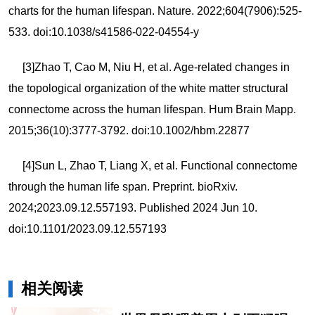
charts for the human lifespan. Nature. 2022;604(7906):525-
533. doi:10.1038/s41586-022-04554-y
[3]Zhao T, Cao M, Niu H, et al. Age-related changes in
the topological organization of the white matter structural
connectome across the human lifespan. Hum Brain Mapp.
2015;36(10):3777-3792. doi:10.1002/hbm.22877
[4]Sun L, Zhao T, Liang X, et al. Functional connectome
through the human life span. Preprint. bioRxiv.
2024;2023.09.12.557193. Published 2024 Jun 10.
doi:10.1101/2023.09.12.557193
相关阅读