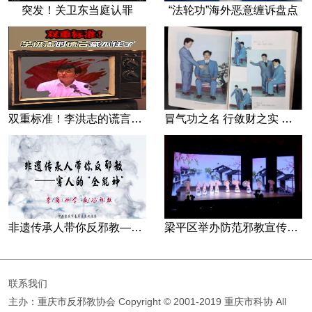
突发！关卫东当庭认罪
“法轮功”海外恶意缠诉盘点
双重标准！李洪志的谎言藏不住了
冒气功之名 行敛财之实 张宏堡义女“小倩”团伙覆灭记
非遗传承人带你反邪教—害人的“全能神”
梁平区举办防范邪教宣传专场文艺演出
联系我们
主办：重庆市反邪教协会
Copyright © 2001-2019 重庆市科协 All