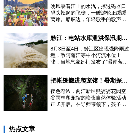
晚风裹着江上的水汽，掠过磁器口
码头翘起的飞檐，一艘游轮正缓缓
离岸。船舷边，年轻歌手的歌声刚
落下最后一个音符，岸上的行人纷
纷驻足
黔江：电站水库泄洪保汛期安全
8月3日至4日，黔江区出现强降雨过
程，致阿蓬江等中小河流水位上
涨，当地气象部门发布了“暴雨蓝色
预警信号”。
把帐篷搬进爬宠馆！暑期探秘雨林暗夜精灵
夜色渐浓，两江新区熊婆婆花园空
谷雨林爬宠馆的暗夜自然体验活动
正式开启。在导师带领下，孩子们
穿梭模拟雨林
热点文章