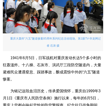
重庆大轰炸“六五”隧道惨案85周年系列纪念活动现场。第1眼TV-华龙网记
者 石涛 摄
1941年6月5日，日军战机对重庆发动长达5个多小时的
狂轰滥炸。十八梯、石灰市、演武厅三段防空隧道内，大量
避难民众遭遇窒息、踩踏事故，酿成震惊中外的“六五”隧道
惨案。
为铭记这段血泪历史，传承爱国情怀，重庆自1999年3
月1日《重庆市人民防空条例》施行以来，每年的6月5日，
重庆上空都会响起悲怆的防空警报声，纪念抗日战争期间