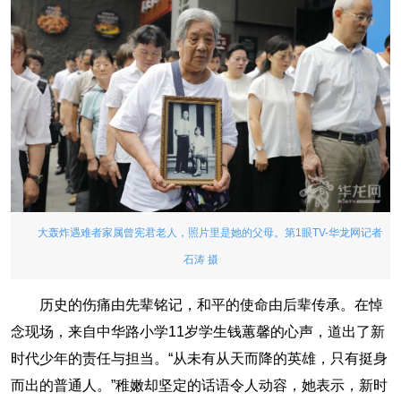
大轰炸遇难者家属曾宪君老人，照片里是她的父母。第1眼TV-华龙网记者
石涛 摄
历史的伤痛由先辈铭记，和平的使命由后辈传承。在悼
念现场，来自中华路小学11岁学生钱蕙馨的心声，道出了新
时代少年的责任与担当。“从未有从天而降的英雄，只有挺身
而出的普通人。”稚嫩却坚定的话语令人动容，她表示，新时