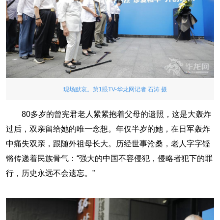
现场默哀。第1眼TV-华龙网记者 石涛 摄
80多岁的曾宪君老人紧紧抱着父母的遗照，这是大轰炸
过后，双亲留给她的唯一念想。年仅半岁的她，在日军轰炸
中痛失双亲，跟随外祖母长大。历经世事沧桑，老人字字铿
锵传递着民族骨气：“强大的中国不容侵犯，侵略者犯下的罪
行，历史永远不会遗忘。”