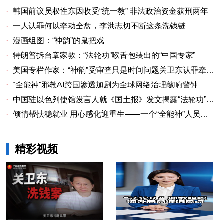
·
韩国前议员权性东因收受“统一教” 非法政治资金获刑两年
·
一人认罪何以牵动全盘，李洪志切不断这条洗钱链
·
漫画组图：“神韵”的鬼把戏
·
特朗普拆台章家敦：“法轮功”喉舌包装出的“中国专家”
·
美国专栏作家：“神韵”受审查只是时间问题关卫东认罪牵出与《大纪元时报》资金链条
·
“全能神”邪教AI跨国渗透加剧为全球网络治理敲响警钟
·
中国驻以色列使馆发言人就《国土报》发文揭露“法轮功”邪教本质答记者问
·
倾情帮扶稳就业 用心感化迎重生——一个“全能神”人员的重生
精彩视频