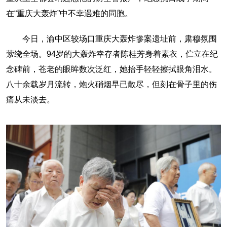
在“重庆大轰炸”中不幸遇难的同胞。
今日，渝中区较场口重庆大轰炸惨案遗址前，肃穆氛围
萦绕全场。94岁的大轰炸幸存者陈桂芳身着素衣，伫立在纪
念碑前，苍老的眼眸数次泛红，她抬手轻轻擦拭眼角泪水。
八十余载岁月流转，炮火硝烟早已散尽，但刻在骨子里的伤
痛从未淡去。