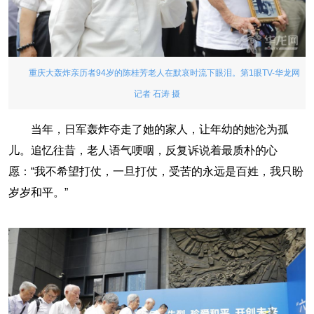
重庆大轰炸亲历者94岁的陈桂芳老人在默哀时流下眼泪。第1眼TV-华龙网
记者 石涛 摄
当年，日军轰炸夺走了她的家人，让年幼的她沦为孤
儿。追忆往昔，老人语气哽咽，反复诉说着最质朴的心
愿：“我不希望打仗，一旦打仗，受苦的永远是百姓，我只盼
岁岁和平。”