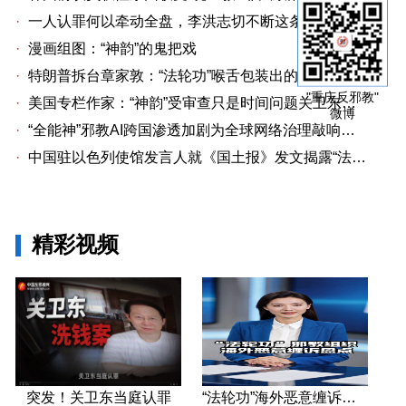
·
一人认罪何以牵动全盘，李洪志切不断这条洗钱链
·
漫画组图：“神韵”的鬼把戏
·
特朗普拆台章家敦：“法轮功”喉舌包装出的“中国专家”
"重庆反邪教"
·
美国专栏作家：“神韵”受审查只是时间问题关卫东认罪牵出与《大纪元时报》资金链条
微博
·
“全能神”邪教AI跨国渗透加剧为全球网络治理敲响警钟
·
中国驻以色列使馆发言人就《国土报》发文揭露“法轮功”邪教本质答记者问
精彩视频
突发！关卫东当庭认罪
“法轮功”海外恶意缠诉盘点