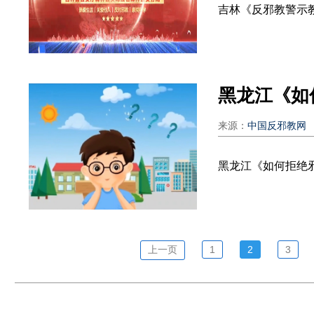
吉林《反邪教警示
黑龙江《如
来源：
中国反邪教网
黑龙江《如何拒绝
上一页
1
2
3