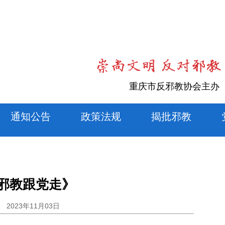
重庆市反邪教协会主办
通知公告
政策法规
揭批邪教
邪教跟党走》
2023年11月03日