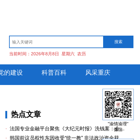
当前时间：
2026年8月8日
星期六
农历
党的建设
科普百科
风采重庆
热点文章
"渝情渝理"
·
法国专业金融平台聚焦《大纪元时报》洗钱案：企业治理漏洞与监管警示
微信
·
韩国前议员权性东因收受“统一教” 非法政治资金获刑两年