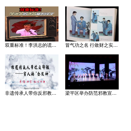
双重标准！李洪志的谎言藏不住了
冒气功之名 行敛财之实 张宏堡义女“小倩”团伙覆灭记
非遗传承人带你反邪教—害人的“全能神”
梁平区举办防范邪教宣传专场文艺演出