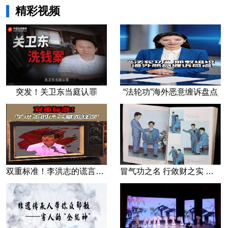
精彩视频
突发！关卫东当庭认罪
“法轮功”海外恶意缠诉盘点
双重标准！李洪志的谎言藏不住了
冒气功之名 行敛财之实 张宏堡义女“小倩”团伙覆灭记