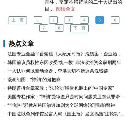
奋斗，坚定不移把党的二十大提出的
目...
阅读全文
上一页
1
2
3
4
5
6
7
8
下一页
热点文章
·
法国专业金融平台聚焦《大纪元时报》洗钱案：企业治理漏洞与监管警示
·
韩国前议员权性东因收受“统一教” 非法政治资金获刑两年
·
一人认罪何以牵动全盘，李洪志切不断这条洗钱链
·
漫画组图：“神韵”的鬼把戏
·
特朗普拆台章家敦：“法轮功”喉舌包装出的“中国专家”
·
美国专栏作家：“神韵”受审查只是时间问题关卫东认罪牵出与《大纪元时报》资金链条
·
“全能神”邪教AI跨国渗透加剧为全球网络治理敲响警钟
·
中国驻以色列使馆发言人就《国土报》发文揭露“法轮功”邪教本质答记者问