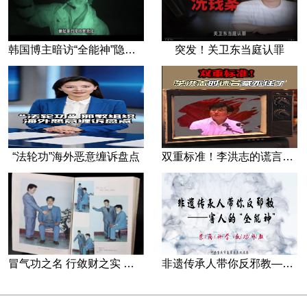
韩国博主暗访“全能神”隐秘据点
突发！关卫东当庭认罪
“法轮功”海外恶意缠诉盘点
双重标准！李洪志的谎言藏不住了
冒气功之名 行敛财之实 张宏堡义女“小倩”团伙覆灭记
非遗传承人带你反邪教—害人的“全能神”