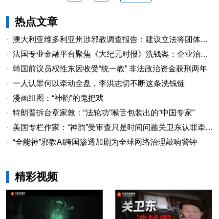
热点文章
·
澳大利亚维多利亚州涉邪教调查报告：建议立法将团体胁迫行为入刑
·
法国专业金融平台聚焦《大纪元时报》洗钱案：企业治理漏洞与监管警示
·
韩国前议员权性东因收受“统一教” 非法政治资金获刑两年
·
一人认罪何以牵动全盘，李洪志切不断这条洗钱链
·
漫画组图：“神韵”的鬼把戏
·
特朗普拆台章家敦：“法轮功”喉舌包装出的“中国专家”
·
美国专栏作家：“神韵”受审查只是时间问题关卫东认罪牵出与《大纪元时报》资金链条
·
“全能神”邪教AI跨国渗透加剧为全球网络治理敲响警钟
精彩视频