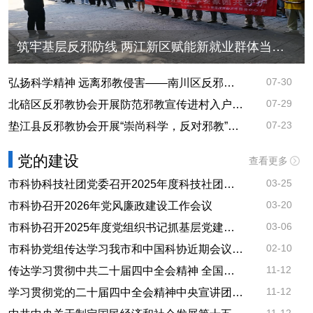
筑牢基层反邪防线 两江新区赋能新就业群体当好“流动哨兵”
07-30
弘扬科学精神 远离邪教侵害——南川区反邪教宣传月走进头渡镇
07-29
北碚区反邪教协会开展防范邪教宣传进村入户工作
07-23
垫江县反邪教协会开展“崇尚科学，反对邪教”主题宣传活动
党的建设
查看更多
03-25
市科协科技社团党委召开2025年度科技社团党支部书记抓基层党建工作述职评议会
03-20
市科协召开2026年党风廉政建设工作会议
03-06
市科协召开2025年度党组织书记抓基层党建工作述职评议会
02-10
市科协党组传达学习我市和中国科协近期会议精神
11-12
传达学习贯彻中共二十届四中全会精神 全国政协十四届常委会第十四次会议开幕 李强作报告 王沪宁主持
11-12
学习贯彻党的二十届四中全会精神中央宣讲团在重庆宣讲