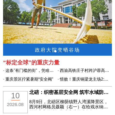
政府大院变晒谷场
“标定全球”的重庆力量
· 这条"有门槛的街"，凭啥留住年轻人？
· 西渝高铁庄子村跨沪蓉高速特大桥顺利合龙
· 重庆景区拧紧暑期“安全阀”
· 惜败！重庆铜梁龙主场2:3不敌上海海港
北碚：织密基层安全网 筑牢水域防护
10
线
8月9日，北碚区柳荫镇野人湾溪降景区，
2026.08
西河村网格员聂颖（右一）在给戏水纳凉
的游客宣传防汛救灾和防溺水知识。