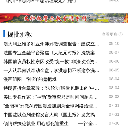
04-28
《网络信息内容生态治理规定》施行
揭批邪教
查看更多
08-10
澳大利亚维多利亚州涉邪教调查报告：建议立法将团体胁迫行为入刑
08-07
法国专业金融平台聚焦《大纪元时报》洗钱案：企业治理漏洞与监管警示
08-06
韩国前议员权性东因收受“统一教” 非法政治资金获刑两年
08-05
一人认罪何以牵动全盘，李洪志切不断这条洗钱链
08-04
漫画组图：“神韵”的鬼把戏
08-04
特朗普拆台章家敦：“法轮功”喉舌包装出的“中国专家”
08-03
美国专栏作家：“神韵”受审查只是时间问题关卫东认罪牵出与《大纪元时报》资金链条
07-31
“全能神”邪教AI跨国渗透加剧为全球网络治理敲响警钟
07-31
中国驻以色列使馆发言人就《国土报》发文揭露“法轮功”邪教本质答记者问
07-30
倾情帮扶稳就业 用心感化迎重生——一个“全能神”人员的重生