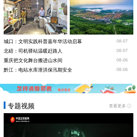
08-07
城口：文明实践科普嘉年华活动启幕
08-07
北碚：司机驿站温暖赶路人
08-06
重庆把文化舞台搬进山水间
08-06
黔江：电站水库泄洪保汛期安全
专题视频
查看更多