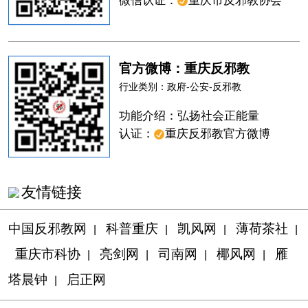
微信认证：
重庆市反邪教协会
官方微博：重庆反邪教
行业类别：政府-公安-反邪教
功能介绍：弘扬社会正能量
认证：
重庆反邪教官方微博
友情链接
中国反邪教网
科普重庆
凯风网
薄荷茶社
|
|
|
|
重庆市科协
亮剑网
司南网
椰风网
雁
|
|
|
|
塔晨钟
启正网
|