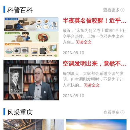
科普百科
查看更多
半夜莫名被咬醒！近乎绝迹的小虫为何再度现身？
最近，“床虱为何又卷土重来”冲上社
交平台热搜。上海一位邓先生出差
入住...
阅读全文
2026-08-10
空调发明出来，竟然不是为了给人降温？揭秘空调百年“身份错位”史！
每到夏天，大家都会感谢空调的发
明。但空调刚发明时，不是为了让
人凉快的...
阅读全文
2026-08-10
风采重庆
查看更多