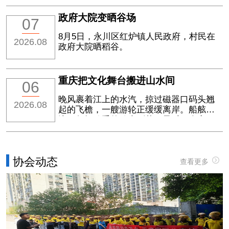
政府大院变晒谷场
07
8月5日，永川区红炉镇人民政府，村民在
2026.08
政府大院晒稻谷。
重庆把文化舞台搬进山水间
06
晚风裹着江上的水汽，掠过磁器口码头翘
2026.08
起的飞檐，一艘游轮正缓缓离岸。船舷
边，年轻歌手的歌声刚落下最后一个音
符，岸上的行人纷纷驻足
协会动态
查看更多