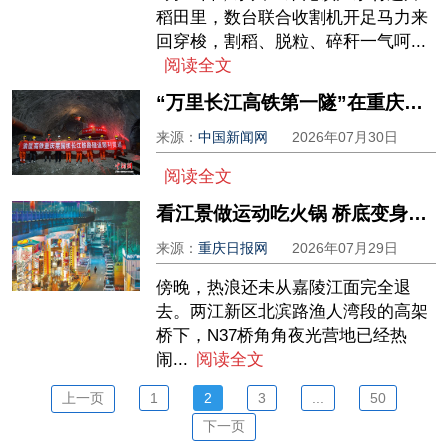
稻田里，数台联合收割机开足马力来
回穿梭，割稻、脱粒、碎秆一气呵...
阅读全文
“万里长江高铁第一隧”在重庆贯通
来源：
中国新闻网
2026年07月30日
阅读全文
看江景做运动吃火锅 桥底变身潮流夜光营地
来源：
重庆日报网
2026年07月29日
傍晚，热浪还未从嘉陵江面完全退
去。两江新区北滨路渔人湾段的高架
桥下，N37桥角角夜光营地已经热
闹...
阅读全文
上一页
1
2
3
...
50
下一页