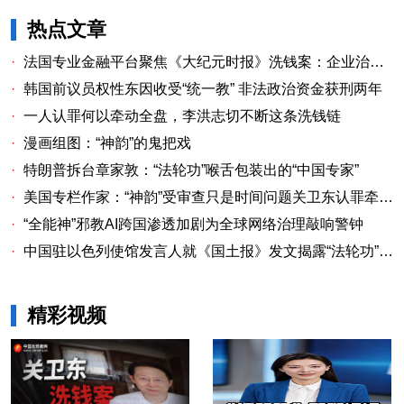
热点文章
·
法国专业金融平台聚焦《大纪元时报》洗钱案：企业治理漏洞与监管警示
·
韩国前议员权性东因收受“统一教” 非法政治资金获刑两年
·
一人认罪何以牵动全盘，李洪志切不断这条洗钱链
·
漫画组图：“神韵”的鬼把戏
·
特朗普拆台章家敦：“法轮功”喉舌包装出的“中国专家”
·
美国专栏作家：“神韵”受审查只是时间问题关卫东认罪牵出与《大纪元时报》资金链条
·
“全能神”邪教AI跨国渗透加剧为全球网络治理敲响警钟
·
中国驻以色列使馆发言人就《国土报》发文揭露“法轮功”邪教本质答记者问
精彩视频