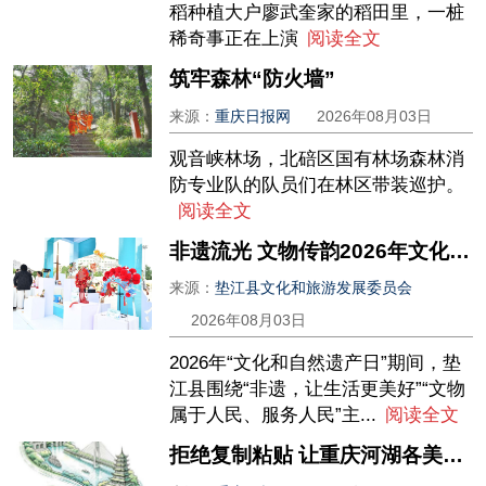
稻种植大户廖武奎家的稻田里，一桩
稀奇事正在上演
阅读全文
筑牢森林“防火墙”
来源：
重庆日报网
2026年08月03日
观音峡林场，北碚区国有林场森林消
防专业队的队员们在林区带装巡护。
阅读全文
非遗流光 文物传韵2026年文化和自然遗产日活动精彩纷呈
来源：
垫江县文化和旅游发展委员会
2026年08月03日
2026年“文化和自然遗产日”期间，垫
江县围绕“非遗，让生活更美好”“文物
属于人民、服务人民”主...
阅读全文
拒绝复制粘贴 让重庆河湖各美其美