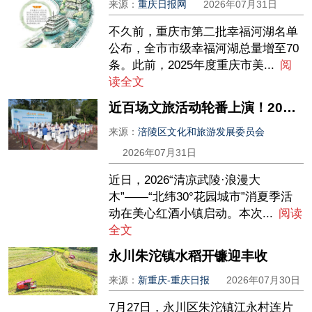
来源：
重庆日报网
2026年07月31日
不久前，重庆市第二批幸福河湖名单
公布，全市市级幸福河湖总量增至70
条。此前，2025年度重庆市美...
阅
读全文
近百场文旅活动轮番上演！2026避暑消夏系列活动正式启幕
来源：
涪陵区文化和旅游发展委员会
2026年07月31日
近日，2026“清凉武陵·浪漫大
木”——“北纬30°花园城市”消夏季活
动在美心红酒小镇启动。本次...
阅读
全文
永川朱沱镇水稻开镰迎丰收
来源：
新重庆-重庆日报
2026年07月30日
7月27日，永川区朱沱镇江永村连片