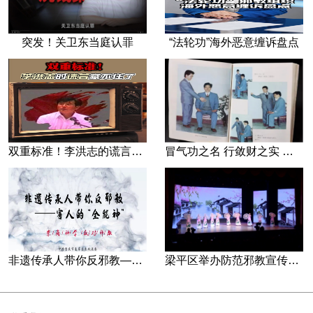
突发！关卫东当庭认罪
“法轮功”海外恶意缠诉盘点
双重标准！李洪志的谎言藏不住了
冒气功之名 行敛财之实 张宏堡义女“小倩”团伙覆灭记
非遗传承人带你反邪教—害人的“全能神”
梁平区举办防范邪教宣传专场文艺演出