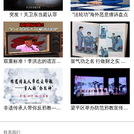
突发！关卫东当庭认罪
“法轮功”海外恶意缠诉盘点
双重标准！李洪志的谎言藏不住了
冒气功之名 行敛财之实 张宏堡义女“小倩”团伙覆灭记
非遗传承人带你反邪教—害人的“全能神”
梁平区举办防范邪教宣传专场文艺演出
联系我们