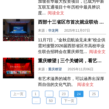
加坡在华最大投资项目，已成为中新
互联互通项目十年历程中最具辨识
度...
阅读全文
西部十三省区市首次就业联动 35万余个岗位汇聚山城
来源：
华龙网
2025年11月07日
11月7日，“金秋启航渝见未来”校企供
需对接暨2026届西部省区市高校毕业
生联合招聘会在重庆师范...
阅读全文
重庆瞭望 | 三个关键词，看艺术如何激荡城市心跳
来源：
重庆瞭望
2025年11月06日
有艺术滋养的城市，可以涵养出深厚
而自信的文化气韵。
阅读全文
上一页
1
...
23
24
25
...
50
下一页