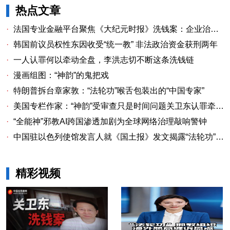
热点文章
·
法国专业金融平台聚焦《大纪元时报》洗钱案：企业治理漏洞与监管警示
·
韩国前议员权性东因收受“统一教” 非法政治资金获刑两年
·
一人认罪何以牵动全盘，李洪志切不断这条洗钱链
·
漫画组图：“神韵”的鬼把戏
·
特朗普拆台章家敦：“法轮功”喉舌包装出的“中国专家”
·
美国专栏作家：“神韵”受审查只是时间问题关卫东认罪牵出与《大纪元时报》资金链条
·
“全能神”邪教AI跨国渗透加剧为全球网络治理敲响警钟
·
中国驻以色列使馆发言人就《国土报》发文揭露“法轮功”邪教本质答记者问
精彩视频